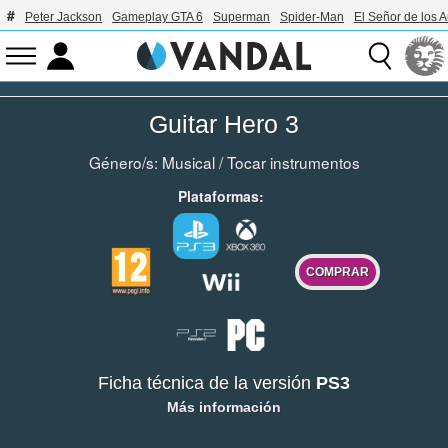
Peter Jackson
Gameplay GTA 6
Superman
Spider-Man
El Señor de los A
Guitar Hero 3
Género/s:
Musical
/
Tocar instrumentos
Plataformas:
COMPRAR
Ficha técnica de la versión
PS3
Más información