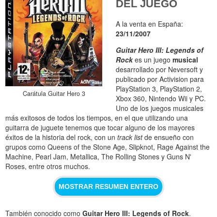
DEL JUEGO
A la venta en España:
23/11/2007
Guitar Hero III: Legends of
Rock
es un juego
musical
desarrollado por Neversoft y
publicado por Activision para
PlayStation 3, PlayStation 2,
Carátula Guitar Hero 3
Xbox 360, Nintendo Wii y PC.
Uno de los juegos musicales
más exitosos de todos los tiempos, en el que utilizando una
guitarra de juguete tenemos que tocar alguno de los mayores
éxitos de la historia del rock, con un
track list
de ensueño con
grupos como Queens of the Stone Age, Slipknot, Rage Against the
Machine, Pearl Jam, Metallica, The Rolling Stones y Guns N'
Roses, entre otros muchos.
MOSTRAR RESUMEN ENTERO
También conocido como
Guitar Hero III: Legends of Rock
.