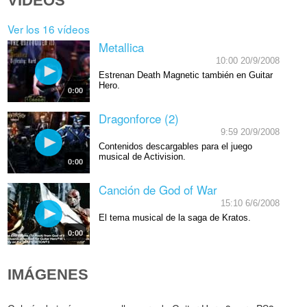
VÍDEOS
Ver los 16 vídeos
Metallica
10:00 20/9/2008
Estrenan Death Magnetic también en Guitar
Hero.
0:00
Dragonforce (2)
9:59 20/9/2008
Contenidos descargables para el juego
musical de Activision.
0:00
Canción de God of War
15:10 6/6/2008
El tema musical de la saga de Kratos.
0:00
IMÁGENES