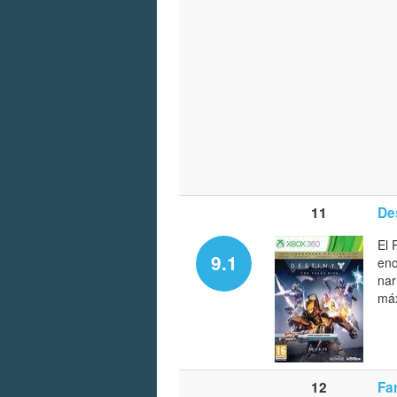
11
De
El 
9.1
enc
nar
máx
12
Fa