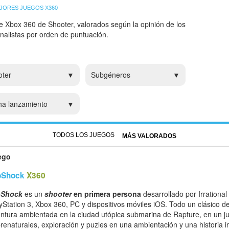
JORES JUEGOS X360
e Xbox 360 de Shooter, valorados según la opinión de los
analistas por orden de puntuación.
oter
Subgéneros
ha lanzamiento
TODOS LOS JUEGOS
MÁS VALORADOS
ego
oShock
X360
oShock
es un
shooter
en primera persona
desarrollado por Irrationa
yStation 3, Xbox 360, PC y dispositivos móviles iOS. Todo un clásico d
ntura ambientada en la ciudad utópica submarina de Rapture, en un j
renaturales, exploración y puzles en una ambientación y una historia i