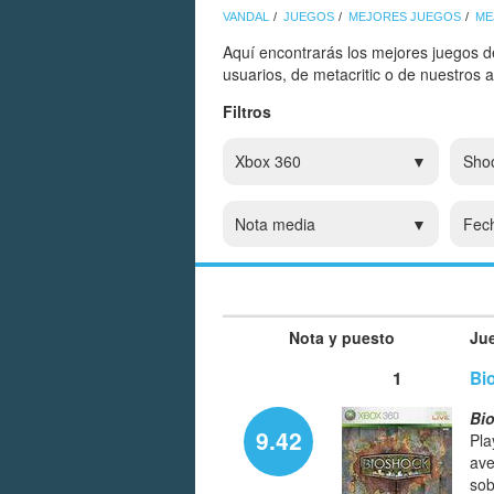
VANDAL
JUEGOS
MEJORES JUEGOS
ME
Aquí encontrarás los mejores juegos d
usuarios, de metacritic o de nuestros 
Filtros
Xbox 360
Sho
Nota media
Fec
Nota y puesto
Ju
1
Bi
Bi
9.42
Pla
ave
sob