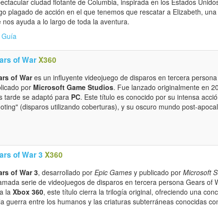
ectacular ciudad flotante de Columbia, inspirada en los Estados Unidos 
go plagado de acción en el que tenemos que rescatar a Elizabeth, una
 nos ayuda a lo largo de toda la aventura.
Guía
ars of War
X360
rs of War
es un influyente videojuego de disparos en tercera persona
licado por
Microsoft Game Studios
. Fue lanzado originalmente en 
 tarde se adaptó para
PC
. Este título es conocido por su intensa acc
oting" (disparos utilizando coberturas), y su oscuro mundo post-apocalí
ars of War 3
X360
rs of War 3
, desarrollado por
Epic Games
y publicado por
Microsoft S
amada serie de videojuegos de disparos en tercera persona Gears of
a la
Xbox 360
, este título cierra la trilogía original, ofreciendo una co
la guerra entre los humanos y las criaturas subterráneas conocidas c