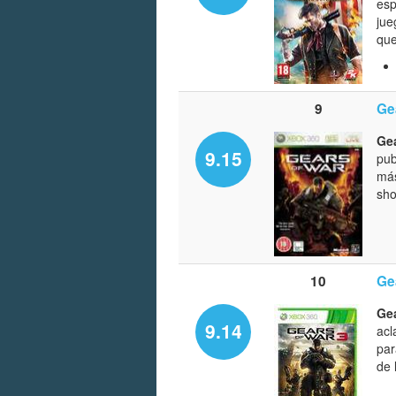
esp
jue
que
9
Ge
Gea
9.15
pub
más
sho
10
Ge
Gea
9.14
acl
par
de 