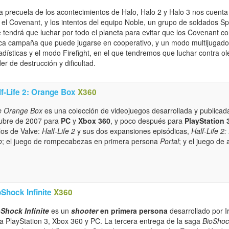
a precuela de los acontecimientos de Halo, Halo 2 y Halo 3 nos cuenta
 el Covenant, y los intentos del equipo Noble, un grupo de soldados Sp
 tendrá que luchar por todo el planeta para evitar que los Covenant co
ca campaña que puede jugarse en cooperativo, y un modo multijugado
adísticas y el modo Firefight, en el que tendremos que luchar contra 
er de destrucción y dificultad.
lf-Life 2: Orange Box
X360
e Orange Box
es una colección de videojuegos desarrollada y publicad
ubre de 2007 para
PC
y
Xbox 360
, y poco después para
PlayStation 
ulos de Valve:
Half-Life 2
y sus dos expansiones episódicas,
Half-Life 2
o
; el juego de rompecabezas en primera persona
Portal
; y el juego de
Shock Infinite
X360
Shock Infinite
es un
shooter
en primera persona
desarrollado por I
a PlayStation 3, Xbox 360 y PC. La tercera entrega de la saga
BioShoc