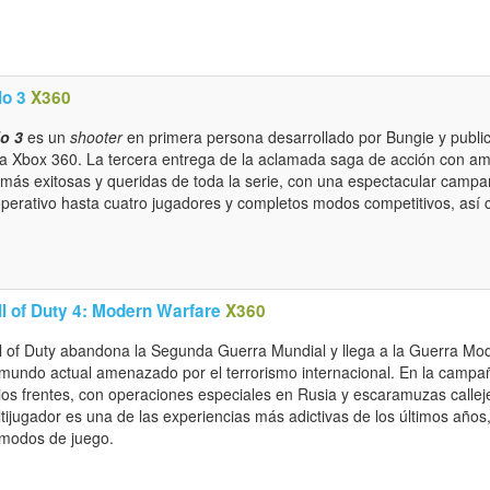
lo 3
X360
o 3
es un
shooter
en primera persona desarrollado por Bungie y publi
a Xbox 360. La tercera entrega de la aclamada saga de acción con amb
 más exitosas y queridas de toda la serie, con una espectacular cam
perativo hasta cuatro jugadores y completos modos competitivos, así c
ll of Duty 4: Modern Warfare
X360
l of Duty abandona la Segunda Guerra Mundial y llega a la Guerra Mo
mundo actual amenazado por el terrorismo internacional. En la campañ
ios frentes, con operaciones especiales en Rusia y escaramuzas calle
tijugador es una de las experiencias más adictivas de los últimos años,
modos de juego.