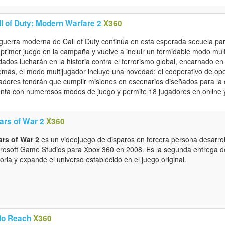
ll of Duty: Modern Warfare 2
X360
guerra moderna de Call of Duty continúa en esta esperada secuela para
 primer juego en la campaña y vuelve a incluir un formidable modo mul
dados lucharán en la historia contra el terrorismo global, encarnado en
más, el modo multijugador incluye una novedad: el cooperativo de op
adores tendrán que cumplir misiones en escenarios diseñados para la o
nta con numerosos modos de juego y permite 18 jugadores en online y 
ars of War 2
X360
rs of War 2
es un videojuego de disparos en tercera persona desarro
rosoft Game Studios para Xbox 360 en 2008. Es la segunda entrega de 
toria y expande el universo establecido en el juego original.
lo Reach
X360