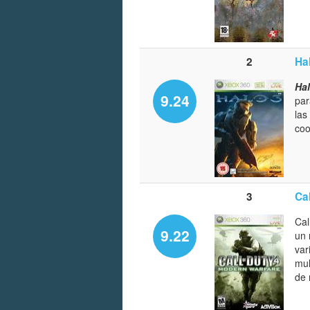
2
Ha
Hal
9.24
par
las
coo
3
Ca
Cal
9.22
un 
var
mul
de 