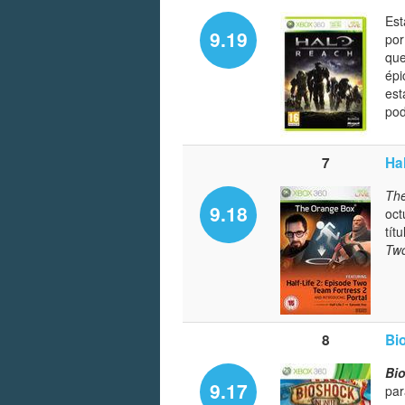
Est
9.19
por
que
épi
est
pod
7
Ha
Th
9.18
oct
tít
Tw
8
Bio
Bio
9.17
par