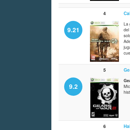
4
Ca
La 
9.21
del
sol
Ade
jug
cue
5
Ge
Gea
9.2
Mic
his
6
Ha