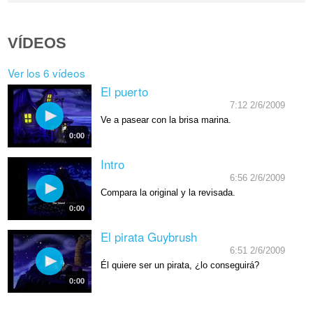
VÍDEOS
Ver los 6 vídeos
El puerto
7:12 2/6/2009
Ve a pasear con la brisa marina.
0:00
Intro
6:56 2/6/2009
Compara la original y la revisada.
0:00
El pirata Guybrush
6:51 2/6/2009
Él quiere ser un pirata, ¿lo conseguirá?
0:00