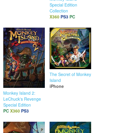
Special Edition
Collection
X360
PS3
PC
The Secret of Monkey
Island
iPhone
Monkey Island 2:
LeChuck's Revenge
Special Edition
PC
X360
PS3