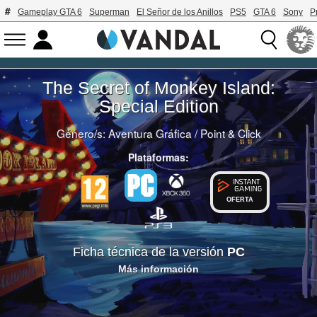
Gameplay GTA 6
Superman
El Señor de los Anillos
PS5
GTA 6
Sony
P
The Secret of Monkey Island:
Special Edition
Género/s:
Aventura Gráfica
/
Point & Click
Plataformas:
OFERTA
Ficha técnica de la versión
PC
Más información