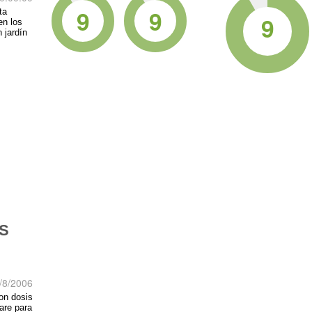
9
9
ta
9
en los
 jardín
S
/8/2006
con dosis
are para