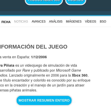
NOTICIAS
AVANCES
ANÁLISIS
IMÁGENES
VÍDEOS
BSO
FICHA
NFORMACIÓN DEL JUEGO
la venta en España:
1/12/2006
va Piñata
es un videojuego de simulación de vida
sarrollado por
Rare
y publicado por
Microsoft Game
udios
. Lanzado originalmente en 2006 para la
Xbox 360
,
te título encantador y colorido es conocido por su enfoque
ico en la creación y el manejo de un jardín para atraer
versas piñatas animales.
MOSTRAR RESUMEN ENTERO