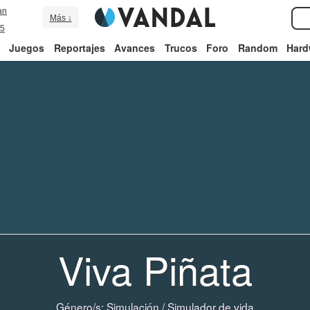
an
Más ↓
5
Juegos
Reportajes
Avances
Trucos
Foro
Random
Hard
Viva Piñata
Género/s:
Simulación
/
Simulador de vida