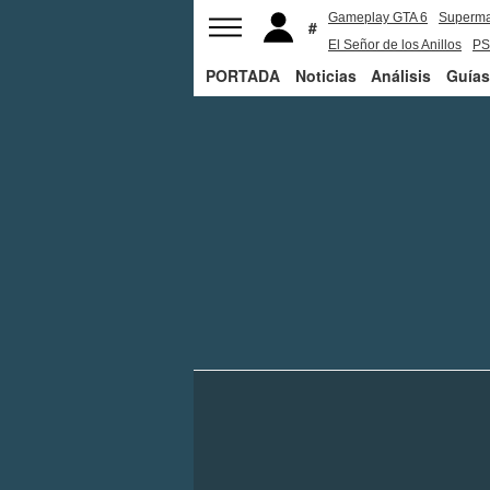
Gameplay GTA 6
Superm
El Señor de los Anillos
PS
PORTADA
Noticias
Análisis
Guías