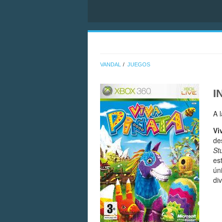
VANDAL
JUEGOS
I
A 
Vi
de
St
es
ún
di