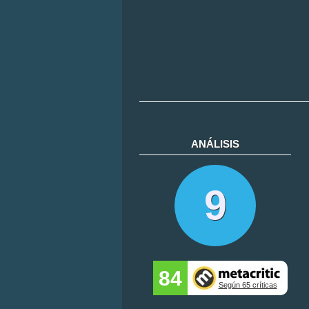
ANÁLISIS
9
84
Según 65 críticas