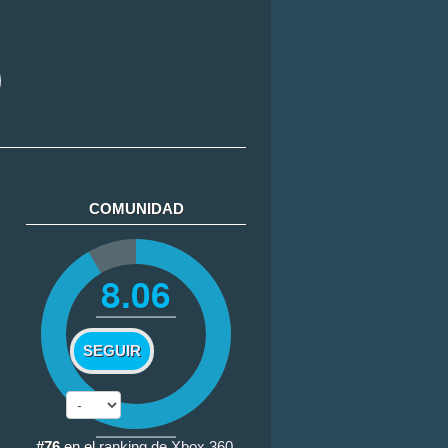
COMUNIDAD
8.06
SEGUIR
#76
en el
ranking de Xbox 360
.