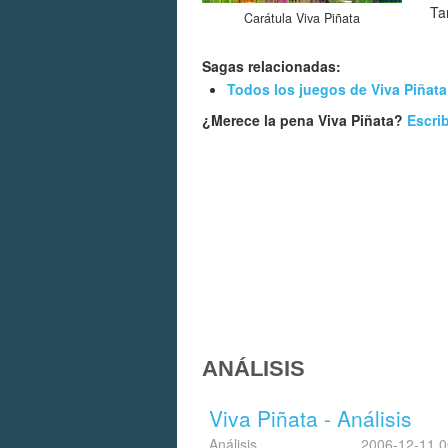
Ta
Carátula Viva Piñata
Sagas relacionadas:
Todos los juegos de Viva Piñata
¿Merece la pena Viva Piñata?
Escri
ANÁLISIS
Viva Piñata - Análisis
Análisis
2006-12-11 0