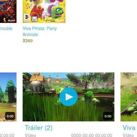
Trouble
Viva Piñata: Party
Animals
X360
0:00
0:00
Tráiler (2)
Viva
0:00:00
Vídeo
0000-00-00 00:00:00
Vídeo