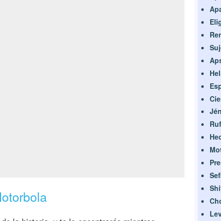
Apa
Eli
Re
Suj
Aps
Hel
Es
Cie
Jén
Ruf
He
Mo
Pre
Sef
Shi
otorbola
Ch
Lev