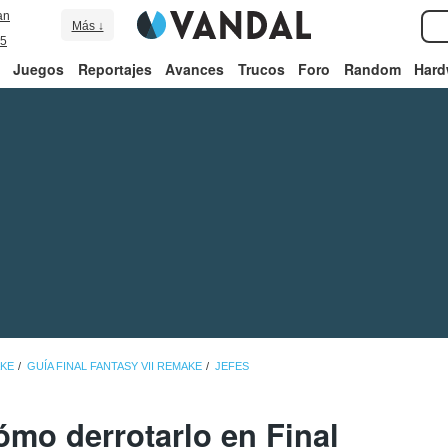
an
Más ↓
5
Juegos
Reportajes
Avances
Trucos
Foro
Random
Hard
AKE
GUÍA FINAL FANTASY VII REMAKE
JEFES
ómo derrotarlo en Final