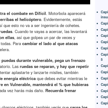
Capí
tra el combate en Difícil
. Motorbola aparecerá
insu
erribas el helicóptero
. Evidentemente, estás
Capí
así que esto no va a ser ingeniería de cohetes.
Capí
 ruedas
. Cuando te vayas a acercar, las levantará
Capí
on ellas
, así que golpea un par de veces y
Capí
 todas. Para
cambiar el lado al que atacas
Capí
elera.
Capí
5
e puedas durante vulnerable, pega un frenazo
Capí
ratorio. Las
ruedas se reparan, y hay que repetir
entar aplastarte y lanzarte misiles, también
Capí
e energía eléctrica
que debes evitar mientras le
Capí
e en Vulnerable, mantendrá el % que hubieras
Capí
 cada vez harás más daño.
Recuerda frenar
Capí
Capí
Capí
s charcos eléctricos, también verás que
carga los