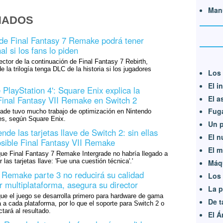
Man
NADOS
 de Final Fantasy 7 Remake podrá tener
al si los fans lo piden
ctor de la continuación de Final Fantasy 7 Rebirth,
de la trilogía tenga DLC de la historia si los jugadores
Los 
El i
 PlayStation 4': Square Enix explica la
El a
Final Fantasy VII Remake en Switch 2
Fug
ade tuvo mucho trabajo de optimización en Nintendo
es, según Square Enix.
Un p
nde las tarjetas llave de Switch 2: sin ellas
El n
osible Final Fantasy VII Remake
El m
que Final Fantasy 7 Remake Intergrade no habría llegado a
 las tarjetas llave: 'Fue una cuestión técnica'.'
Máq
I Remake parte 3 no reducirá su calidad
Los 
r multiplataforma, asegura su director
La p
ue el juego se desarrolla primero para hardware de gama
De ta
a a cada plataforma, por lo que el soporte para Switch 2 o
tará al resultado.
El Á