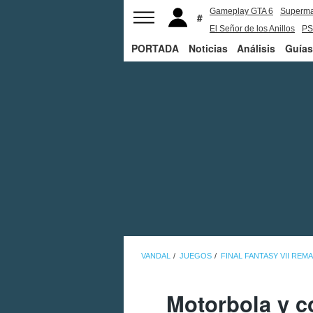
Gameplay GTA 6
Superm
El Señor de los Anillos
PS
PORTADA
Noticias
Análisis
Guías
VANDAL
JUEGOS
FINAL FANTASY VII REM
Motorbola y c