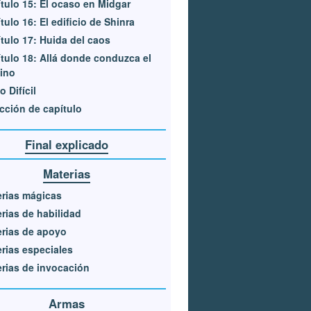
tulo 15: El ocaso en Midgar
tulo 16: El edificio de Shinra
tulo 17: Huida del caos
tulo 18: Allá donde conduzca el
ino
 Difícil
cción de capítulo
Final explicado
Materias
rias mágicas
rias de habilidad
rias de apoyo
rias especiales
rias de invocación
Armas