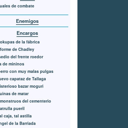
uales de combate
Enemigos
Encargos
okupas de la fábrica
nforme de Chadley
sedio del frente roedor
a de mininos
erro con muy malas pulgas
uevo capataz de Tallaga
isterioso bazar moguri
uinas de matar
monstruos del cementerio
atrulla pueril
l caja, tal astilla
ngel de la Barriada