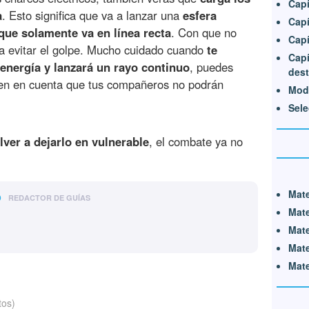
Capí
a
. Esto significa que va a lanzar una
esfera
Capí
que solamente va en línea recta
. Con que no
Capí
ara evitar el golpe. Mucho cuidado cuando
te
Capí
energía y lanzará un rayo continuo
, puedes
dest
 ten en cuenta que tus compañeros no podrán
Modo
Sele
lver a dejarlo en vulnerable
, el combate ya no
Mate
o
REDACTOR DE GUÍAS
Mate
Mate
Mate
Mate
tos)