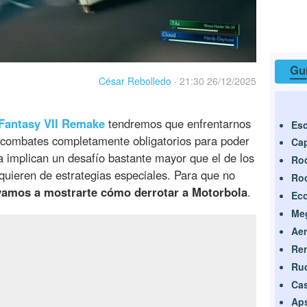
Guí
César Rebolledo
·
21:30 26/12/2025
 Fantasy VII Remake
tendremos que enfrentarnos
Esc
 combates completamente obligatorios para poder
Ca
a implican un desafío bastante mayor que el de los
Roc
uieren de estrategias especiales. Para que no
Ro
vamos a mostrarte cómo derrotar a Motorbola
.
Eco
Me
Aer
Re
Ru
Cas
Ap