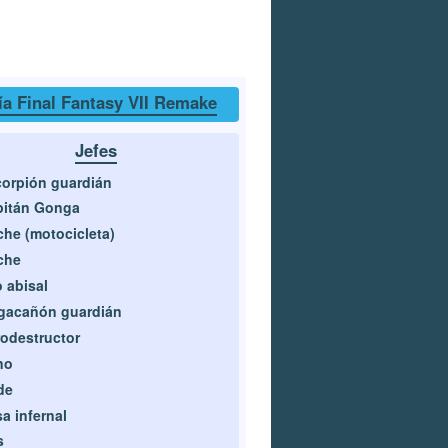
a Final Fantasy VII Remake
Jefes
orpión guardián
pitán Gonga
he (motocicleta)
che
 abisal
gacañón guardián
odestructor
no
de
a infernal
s