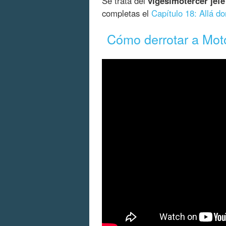
Se trata del
vigésimotercer jefe
completas el
Capítulo 18: Allá d
Cómo derrotar a Moto