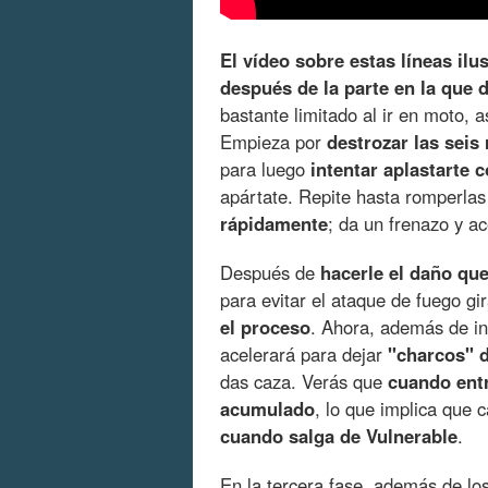
El vídeo sobre estas líneas ilus
después de la parte en la que d
bastante limitado al ir en moto, 
Empieza por
destrozar las seis
para luego
intentar aplastarte c
apártate. Repite hasta romperlas
rápidamente
; da un frenazo y ac
Después de
hacerle el daño qu
para evitar el ataque de fuego gi
el proceso
. Ahora, además de int
acelerará para dejar
"charcos" d
das caza. Verás que
cuando entr
acumulado
, lo que implica que
cuando salga de Vulnerable
.
En la tercera fase, además de lo