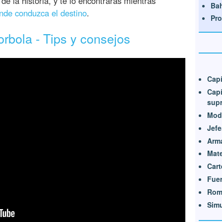
de la historia, y te lo encontrarás mientras
Ba
onde conduzca el destino
.
Pro
rbola - Tips y consejos
Capí
Capí
sup
Modo
Jefe
Arm
Mate
Cart
Fue
Rom
Sim