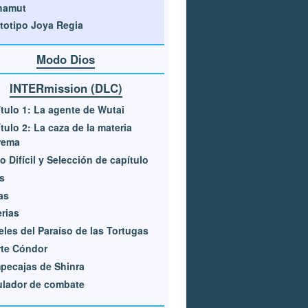
hamut
totipo Joya Regia
Modo Dios
INTERmission (DLC)
tulo 1: La agente de Wutai
tulo 2: La caza de la materia
rema
 Difícil y Selección de capítulo
s
as
rias
eles del Paraíso de las Tortugas
rte Cóndor
pecajas de Shinra
ulador de combate