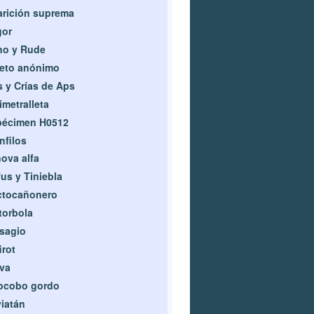
rición suprema
gor
no y Rude
eto anónimo
 y Crías de Aps
imetralleta
pécimen H0512
nfilos
ova alfa
us y Tiniebla
ctocañonero
torbola
sagio
irot
va
ocobo gordo
iatán