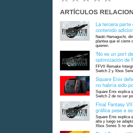
ARTÍCULOS RELACIO
La tercera parte
contenido adicion
Naoki Hamaguchi, dire
plantea que el cierre 
quieren.
'No es un port de
optimización de 
FFVII Remake Intergr
Switch 2 y Xbox Seri
Square Enix defie
no habría sido p
Square Enix explica 
Switch 2 de no ser por
Final Fantasy VI
gráfica pese a se
Square Enix explica q
alta y luego se adapt
Xbox Series S no afec