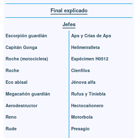
Final explicado
Jefes
Escorpión guardián
Aps y Crías de Aps
Capitán Gonga
Helimetralleta
Roche (motocicleta)
Espécimen H0512
Roche
Cienfilos
Eco abisal
Jénova alfa
Megacañón guardián
Rufus y Tiniebla
Aerodestructor
Hectocañonero
Reno
Motorbola
Rude
Presagio