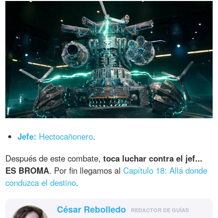
Jefe:
Hectocañonero
.
Después de este combate,
toca luchar contra el jef...
ES BROMA
. Por fin llegamos al
Capítulo 18: Allá donde
conduzca el destino
.
César Rebolledo
REDACTOR DE GUÍAS