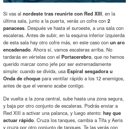
Si vas al
nordeste tras reunirte con Red XIII
, en la
última sala, junto a la puerta, verás un cofre con
2
panaceas
. Después ve hasta el suroeste, a una sala con
escaleras. Antes de subir, en la esquina inferior izquierda
de esta sala hay otro cofre más, en este caso con
un aro
encadenado
. Ahora sí, vamos escaleras arriba. No
tardarás en vértelas con el
Portacerebro
, que no hemos
querido marcar como jefe por ser extremadamente
simple: cuando se divida, usa
Espiral sesgadora u
Onda de choque
para ventilar rápido a los 12 enemigos,
antes de que el veneno acabe contigo.
De vuelta a la zona central, sube hasta una zona segura,
y baja por otro conjunto de escaleras. Podrás enviar a
Red XIII a activar una palanca, y luego atento:
hay que
actuar rápido
. Cruza los tanques, cambia a Tifa y Aeris
y cruza por otro conjunto de tanques. Te las verás con