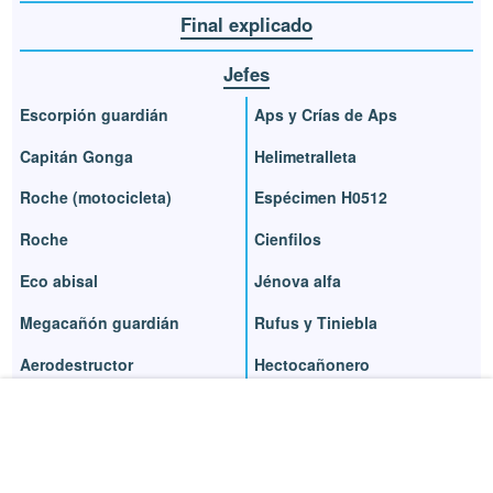
Final explicado
Jefes
Escorpión guardián
Aps y Crías de Aps
Capitán Gonga
Helimetralleta
Roche (motocicleta)
Espécimen H0512
Roche
Cienfilos
Eco abisal
Jénova alfa
Megacañón guardián
Rufus y Tiniebla
Aerodestructor
Hectocañonero
Reno
Motorbola
Rude
Presagio
Casa infernal
Sefirot