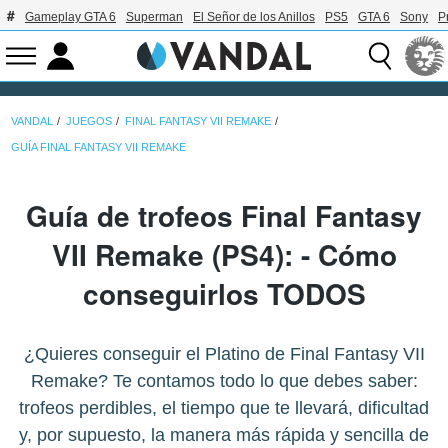
Gameplay GTA 6
Superman
El Señor de los Anillos
PS5
GTA 6
Sony
P
VANDAL
JUEGOS
FINAL FANTASY VII REMAKE
GUÍA FINAL FANTASY VII REMAKE
Guía de trofeos Final Fantasy
VII Remake (PS4): - Cómo
conseguirlos TODOS
¿Quieres conseguir el Platino de Final Fantasy VII
Remake? Te contamos todo lo que debes saber:
trofeos perdibles, el tiempo que te llevará, dificultad
y, por supuesto, la manera más rápida y sencilla de