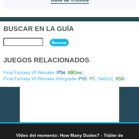
BUSCAR EN LA GUÍA
Buscar
JUEGOS RELACIONADOS
Final Fantasy VII Remake (
PS4
,
XBOne
)
Final Fantasy VII Remake Intergrade (
PS5
,
PC
,
Switch2
,
XSX
)
Vídeo del momento: How Many Dudes? - Tráiler de