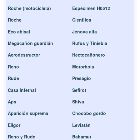
Roche (motocicleta)
Espécimen H0512
Roche
Cienfilos
Eco abisal
Jénova alfa
Megacañón guardián
Rufus y Tiniebla
Aerodestructor
Hectocañonero
Reno
Motorbola
Rude
Presagio
Casa infernal
Sefirot
Aps
Shiva
Aparición suprema
Chocobo gordo
Eligor
Leviatán
Reno y Rude
Bahamut