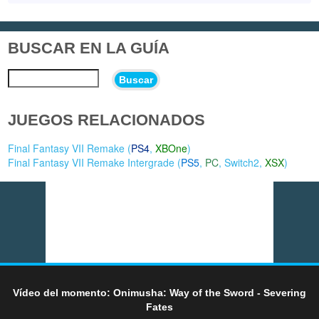
BUSCAR EN LA GUÍA
Buscar
JUEGOS RELACIONADOS
Final Fantasy VII Remake (
PS4
,
XBOne
)
Final Fantasy VII Remake Intergrade (
PS5
,
PC
,
Switch2
,
XSX
)
Vídeo del momento: Onimusha: Way of the Sword - Severing
Fates