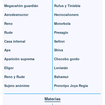
Megacañón guardián
Rufus y Tiniebla
Aerodestructor
Hectocañonero
Reno
Motorbola
Rude
Presagio
Casa infernal
Sefirot
Aps
Shiva
Aparición suprema
Chocobo gordo
Eligor
Leviatán
Reno y Rude
Bahamut
Sujeto anónimo
Prototipo Joya Regia
Materias