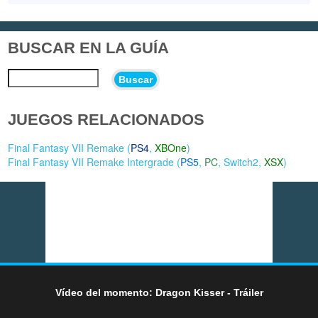
BUSCAR EN LA GUÍA
Buscar
JUEGOS RELACIONADOS
Final Fantasy VII Remake (
PS4
,
XBOne
)
Final Fantasy VII Remake Intergrade (
PS5
,
PC
,
Switch2
,
XSX
)
Vídeo del momento: Dragon Kisser - Tráiler