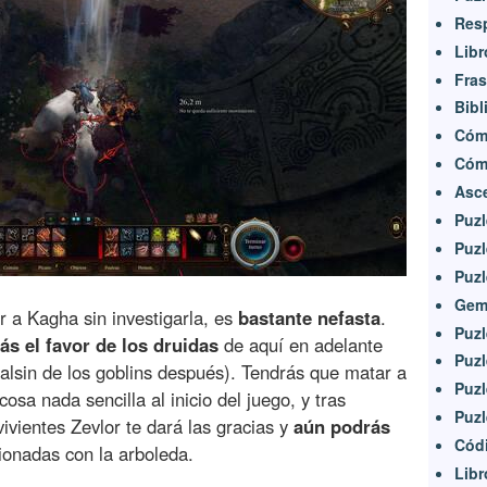
Resp
Libr
Fras
Bibl
Cómo
Cómo
Asce
Puzl
Puzl
Puzl
Gem
r a Kagha sin investigarla, es
bastante nefasta
.
Puzl
ás el favor de los druidas
de aquí en adelante
Puzl
lsin de los goblins después). Tendrás que matar a
Puzl
cosa nada sencilla al inicio del juego, y tras
Puzl
ivientes Zevlor te dará las gracias y
aún podrás
Códi
ionadas con la arboleda.
Libr