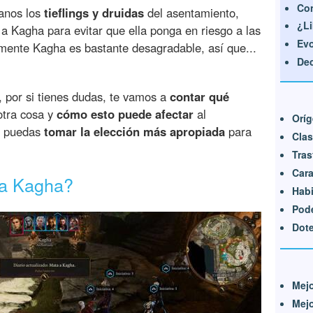
Con
manos los
tieflings y druidas
del asentamiento,
¿Li
a Kagha para evitar que ella ponga en riesgo a las
Evo
amente Kagha es bastante desagradable, así que...
Dec
, por si tienes dudas, te vamos a
contar qué
otra cosa y
cómo esto puede afectar
al
Orí
ue puedas
tomar la elección más apropiada
para
Cla
Tra
Cara
 a Kagha?
Habi
Pode
Dot
Mej
Mejo