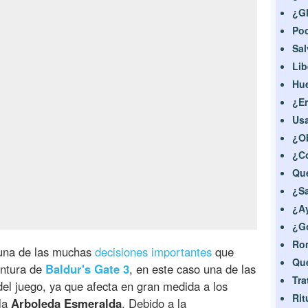
¿Gl
Po
Sal
Lib
Hue
¿En
Usa
¿Ob
¿Co
Qué
¿Sa
¿Ay
¿Go
Rom
una de las muchas
decisiones importantes
que
Qué
entura de
Baldur's Gate 3
, en este caso una de las
Tra
el juego, ya que afecta en gran medida a los
Rit
 la
Arboleda Esmeralda
. Debido a la