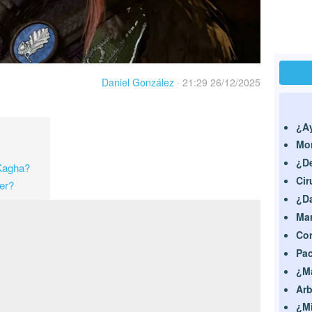
Daniel González
·
21:29 26/12/2025
¿Ay
Mor
¿De
 Kagha?
Cir
er?
¿Da
Mar
Con
Pac
¿Ma
Arb
¿Mi