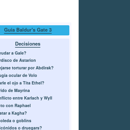
Guía Baldur's Gate 3
Decisiones
udar a Gale?
disco de Astarion
jarse torturar por Abdirak?
ugía ocular de Volo
rle el ojo a Tita Ethel?
ido de Mayrina
flicto entre Karlach y Wyll
to con Raphael
tar a Kagha?
oleda o goblins
cónidos o druegars?