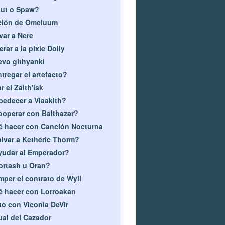
ut o Spaw?
ción de Omeluum
var a Nere
erar a la pixie Dolly
vo githyanki
tregar el artefacto?
r el Zaith'isk
edecer a Vlaakith?
operar con Balthazar?
 hacer con Canción Nocturna
lvar a Ketheric Thorm?
udar al Emperador?
rtash u Oran?
per el contrato de Wyll
 hacer con Lorroakan
to con Viconia DeVir
ual del Cazador