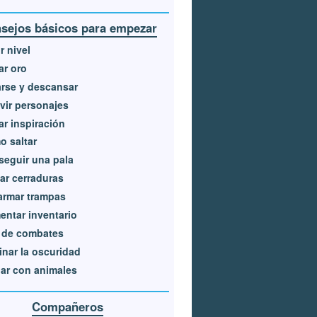
sejos básicos para empezar
r nivel
r oro
rse y descansar
vir personajes
r inspiración
 saltar
eguir una pala
ar cerraduras
armar trampas
ntar inventario
 de combates
inar la oscuridad
ar con animales
Compañeros