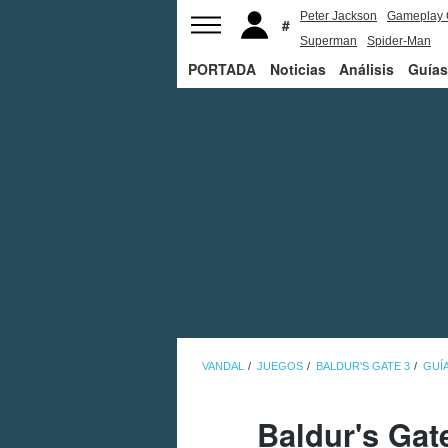
Peter Jackson
Gameplay 
Superman
Spider-Man
PORTADA
Noticias
Análisis
Guías
VANDAL
JUEGOS
BALDUR'S GATE 3
GUÍA
Baldur's Gat