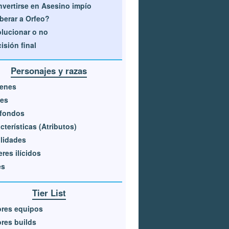
vertirse en Asesino impío
berar a Orfeo?
lucionar o no
isión final
Personajes y razas
genes
ses
sfondos
cterísticas (Atributos)
lidades
res ilícidos
es
Tier List
ores equipos
res builds