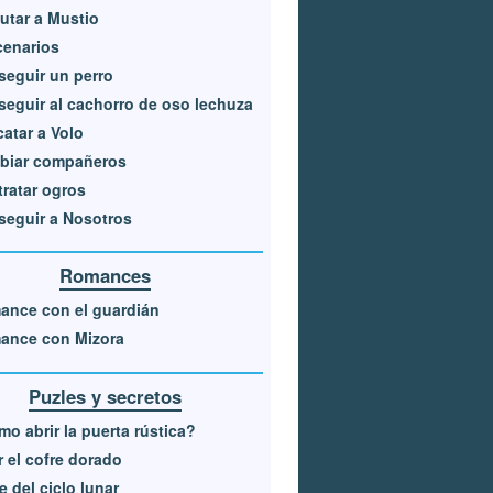
utar a Mustio
cenarios
eguir un perro
eguir al cachorro de oso lechuza
atar a Volo
biar compañeros
ratar ogros
eguir a Nosotros
Romances
ance con el guardián
ance con Mizora
Puzles y secretos
o abrir la puerta rústica?
r el cofre dorado
e del ciclo lunar