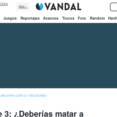
GTA 6
Más ↓
Juegos
Reportajes
Avances
Trucos
Foro
Random
Hard
 BALDUR'S GATE 3
DECISIONES
e 3: ¿Deberías matar a