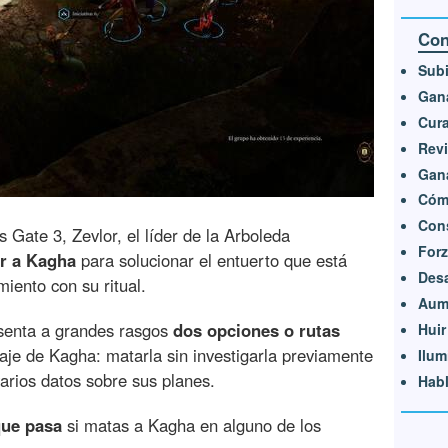
Con
Subi
Gana
Cura
Revi
Gana
Cómo
Cons
s Gate 3, Zevlor, el líder de la Arboleda
Forz
r a Kagha
para solucionar el entuerto que está
Des
iento con su ritual.
Aume
esenta a grandes rasgos
dos opciones o rutas
Huir
aje de Kagha: matarla sin investigarla previamente
Ilum
arios datos sobre sus planes.
Habl
que pasa
si matas a Kagha en alguno de los