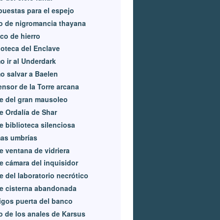
uestas para el espejo
o de nigromancia thayana
co de hierro
ioteca del Enclave
 ir al Underdark
 salvar a Baelen
nsor de la Torre arcana
e del gran mausoleo
e Ordalía de Shar
e biblioteca silenciosa
as umbrías
e ventana de vidriera
e cámara del inquisidor
e del laboratorio necrótico
e cisterna abandonada
gos puerta del banco
o de los anales de Karsus