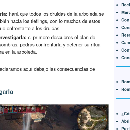
Recl
Mer
rla:
hará que todos los druidas de la arboleda se
Cons
mbién hacia los tieflings, con lo muchos de estos
Cons
ue enfrentarte a los druidas.
Resc
nvestigarla:
si primero descubres el plan de
Cam
sombras, podrás confrontarla y detener su ritual
Cont
na en la arboleda.
Cons
e aclaramos aquí debajo las consecuencias de
Rom
Rom
garla
¿Cóm
Abri
Puzl