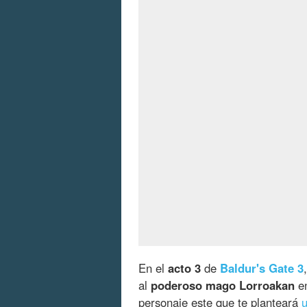
En el
acto 3
de
Baldur's Gate 3
al
poderoso mago Lorroakan
en
personaje este que te planteará
u