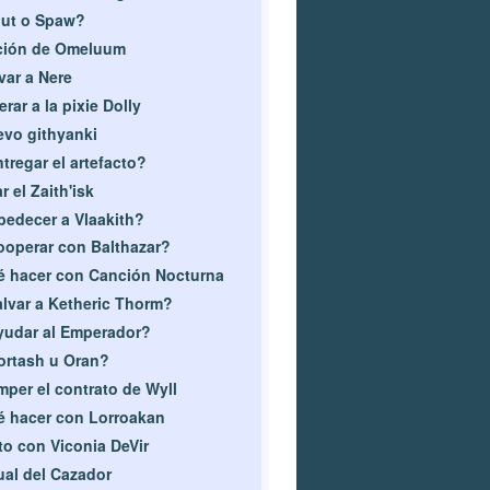
ut o Spaw?
ción de Omeluum
var a Nere
erar a la pixie Dolly
vo githyanki
tregar el artefacto?
r el Zaith'isk
edecer a Vlaakith?
operar con Balthazar?
 hacer con Canción Nocturna
lvar a Ketheric Thorm?
udar al Emperador?
rtash u Oran?
per el contrato de Wyll
 hacer con Lorroakan
to con Viconia DeVir
ual del Cazador