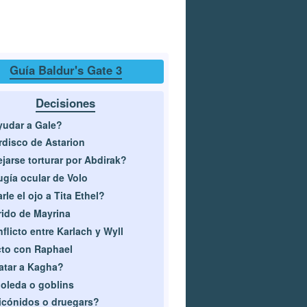
Guía Baldur's Gate 3
Decisiones
udar a Gale?
disco de Astarion
jarse torturar por Abdirak?
ugía ocular de Volo
rle el ojo a Tita Ethel?
ido de Mayrina
flicto entre Karlach y Wyll
to con Raphael
tar a Kagha?
oleda o goblins
cónidos o druegars?