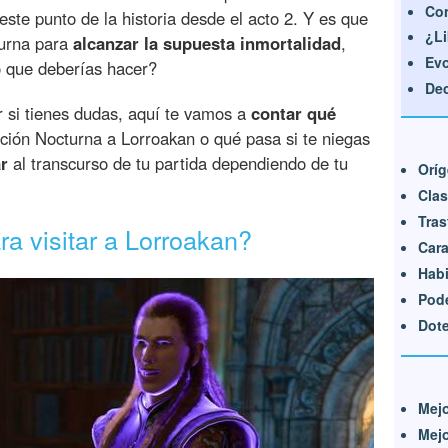
Con
ste punto de la historia desde el acto 2. Y es que
¿Li
turna para
alcanzar la supuesta inmortalidad
,
Evo
o que deberías hacer?
Dec
r si tienes dudas, aquí te vamos a
contar qué
ción Nocturna a Lorroakan o qué pasa si te niegas
r
al transcurso de tu partida dependiendo de tu
Orí
Cla
Tra
ra visitar a Lorroakan?
Cara
Habi
Pode
Dot
Mej
Mejo