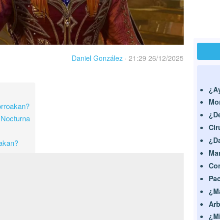
Daniel González
·
21:29 26/12/2025
¿Ay
Mor
Lorroakan?
¿De
 Nocturna
Cir
¿Da
oakan?
Mar
Con
Pac
¿Ma
Arb
¿Mi