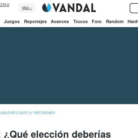
GTA 6
Más ↓
Juegos
Reportajes
Avances
Trucos
Foro
Random
Hard
 BALDUR'S GATE 3
DECISIONES
: ¿Qué elección deberías