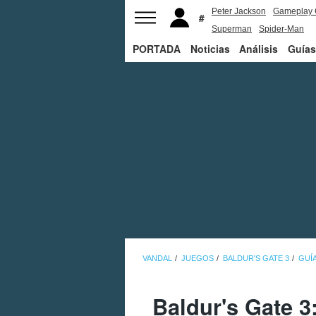
Peter Jackson
Gameplay 
Superman
Spider-Man
PORTADA
Noticias
Análisis
Guías
VANDAL
JUEGOS
BALDUR'S GATE 3
GUÍA
Baldur's Gate 3