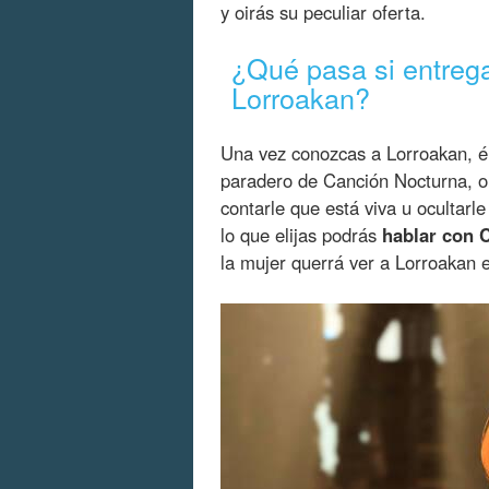
y oirás su peculiar oferta.
¿Qué pasa si entreg
Lorroakan?
Una vez conozcas a Lorroakan, él
paradero de Canción Nocturna, o
contarle que está viva u ocultarle
lo que elijas podrás
hablar con 
la mujer querrá ver a Lorroakan e