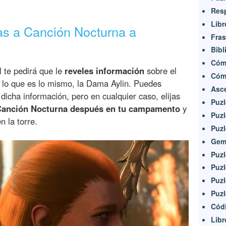
Resp
Libr
as a Canción Nocturna a
Fras
Bibl
Cómo
 te pedirá que le
reveles información
sobre el
Cómo
 lo que es lo mismo, la Dama Aylin. Puedes
Asce
 dicha información, pero en cualquier caso, elijas
Puzl
Canción Nocturna después en tu campamento
y
Puzl
n la torre.
Puzl
Gem
Puzl
Puzl
Puzl
Puzl
Códi
Libr