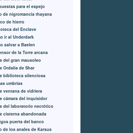
uestas para el espejo
o de nigromancia thayana
co de hierro
ioteca del Enclave
 ir al Underdark
 salvar a Baelen
nsor de la Torre arcana
e del gran mausoleo
e Ordalía de Shar
e biblioteca silenciosa
as umbrías
e ventana de vidriera
e cámara del inquisidor
e del laboratorio necrótico
e cisterna abandonada
gos puerta del banco
o de los anales de Karsus