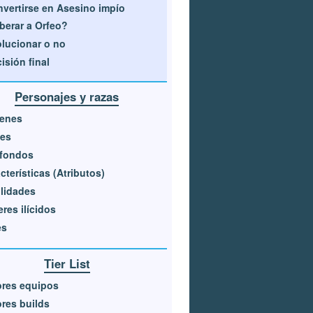
vertirse en Asesino impío
berar a Orfeo?
lucionar o no
isión final
Personajes y razas
genes
ses
sfondos
cterísticas (Atributos)
lidades
res ilícidos
es
Tier List
ores equipos
res builds