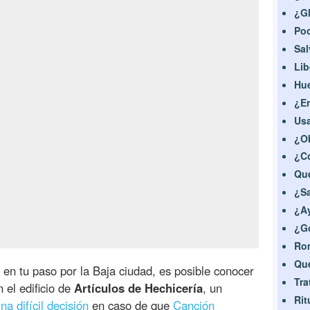
¿Gl
Po
Sal
Lib
Hue
¿En
Usa
¿Ob
¿Co
Qué
¿Sa
¿Ay
¿Go
Rom
Qué
, en tu paso por la Baja ciudad, es posible conocer
Tra
 el edificio de
Artículos de Hechicería
, un
Rit
na difícil decisión
en caso de que
Canción