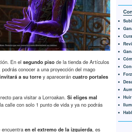
Con
Subi
Gana
Cura
Revi
Gana
Cómo
tión. En el
segundo piso
de la tienda de Artículos
Cons
d, podrás conocer a una proyección del mago
Forz
invitará a su torre
y aparecerán
cuatro portales
Des
Aume
rrecto para visitar a Lorroakan.
Si eliges mal
Huir
la calle con solo 1 punto de vida y ya no podrás
Ilum
Habl
se encuentra
en el extremo de la izquierda
, es