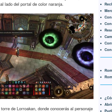
 al lado del portal de color naranja.
Recl
Mer
Cons
Cons
Resc
Cam
Cont
Cons
Rom
Rom
¿Cóm
Abri
 la torre de Lorroakan, donde conocerás al personaje
Puzl