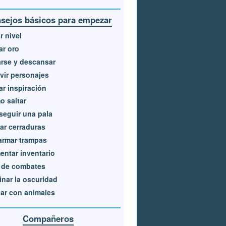
sejos básicos para empezar
r nivel
r oro
rse y descansar
vir personajes
r inspiración
 saltar
eguir una pala
ar cerraduras
armar trampas
ntar inventario
 de combates
inar la oscuridad
ar con animales
Compañeros