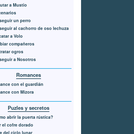
utar a Mustio
cenarios
eguir un perro
eguir al cachorro de oso lechuza
atar a Volo
biar compañeros
ratar ogros
eguir a Nosotros
Romances
ance con el guardián
ance con Mizora
Puzles y secretos
o abrir la puerta rústica?
r el cofre dorado
e del ciclo lunar