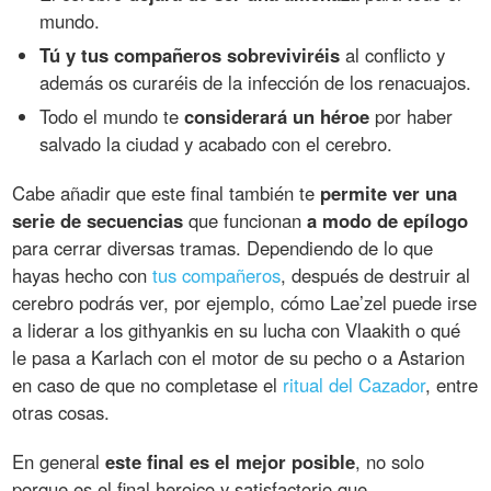
mundo.
Tú y tus compañeros sobreviviréis
al conflicto y
además os curaréis de la infección de los renacuajos.
Todo el mundo te
considerará un héroe
por haber
salvado la ciudad y acabado con el cerebro.
Cabe añadir que este final también te
permite ver una
serie de secuencias
que funcionan
a modo de epílogo
para cerrar diversas tramas. Dependiendo de lo que
hayas hecho con
tus compañeros
, después de destruir al
cerebro podrás ver, por ejemplo, cómo Lae’zel puede irse
a liderar a los githyankis en su lucha con Vlaakith o qué
le pasa a Karlach con el motor de su pecho o a Astarion
en caso de que no completase el
ritual del Cazador
, entre
otras cosas.
En general
este final es el mejor posible
, no solo
porque es el final heroico y satisfactorio que