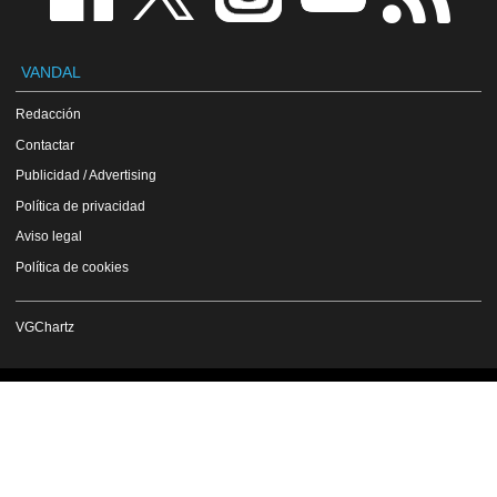
VANDAL
Redacción
Contactar
Publicidad / Advertising
Política de privacidad
Aviso legal
Política de cookies
VGChartz
Versión en inglés
Copyright Vandal 1997-2026 - Prohibida la reproducción total o parcial de estos
contenidos sin el permiso expreso de los autores.