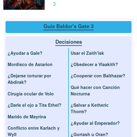
3
Guía Baldur's Gate 3
Decisiones
¿Ayudar a Gale?
Usar el Zaith'isk
Mordisco de Astarion
¿Obedecer a Vlaakith?
¿Dejarse torturar por
¿Cooperar con Balthazar?
Abdirak?
Qué hacer con Canción
Cirugía ocular de Volo
Nocturna
¿Darle el ojo a Tita Ethel?
¿Salvar a Ketheric
Thorm?
Marido de Mayrina
¿Ayudar al Emperador?
Conflicto entre Karlach y
Wyll
¿Gortash u Oran?