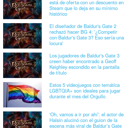
está de oferta con un descuento en
Steam que lo deja en su mínimo
histórico
El diseñador de Baldur's Gate 2
rechazó hacer BG 4: '¿Competir
con Baldur's Gate 3? Eso sería una
locura'
Los jugadores de Baldur's Gate 3
creen haber encontrado a Geoff
Keighley escondido en la pantalla
de título
Estos 5 videojuegos con temática
LGBTQIA+ son ideales para jugar
durante el mes del Orgullo
'Oh, vamos a ir por ahí': el actor de
Halsin alucinó con el guion de la
escena más viral de Baldur’s Gate