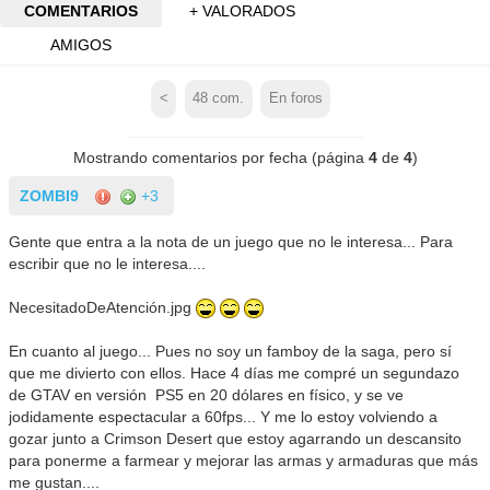
COMENTARIOS
+ VALORADOS
AMIGOS
<
48
com.
En foros
Mostrando comentarios por fecha (página
4
de
4
)
ZOMBI9
+3
Gente que entra a la nota de un juego que no le interesa... Para
escribir que no le interesa....
NecesitadoDeAtención.jpg
En cuanto al juego... Pues no soy un famboy de la saga, pero sí
que me divierto con ellos. Hace 4 días me compré un segundazo
de GTAV en versión PS5 en 20 dólares en físico, y se ve
jodidamente espectacular a 60fps... Y me lo estoy volviendo a
gozar junto a Crimson Desert que estoy agarrando un descansito
para ponerme a farmear y mejorar las armas y armaduras que más
me gustan....