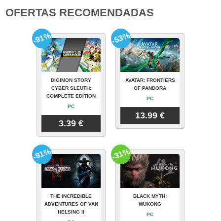
OFERTAS RECOMENDADAS
-91%
-53%
DIGIMON STORY
AVATAR: FRONTIERS
CYBER SLEUTH:
OF PANDORA
COMPLETE EDITION
PC
PC
13.99 €
3.39 €
-91%
-31%
THE INCREDIBLE
BLACK MYTH:
ADVENTURES OF VAN
WUKONG
HELSING II
PC