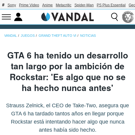
Sony
Prime Video
Anime
Metacritic
Spider-Man
PS Plus Essential
Geo
VANDAL
JUEGOS
GRAND THEFT AUTO VI
NOTICIAS
GTA 6 ha tenido un desarrollo
tan largo por la ambición de
Rockstar: 'Es algo que no se
ha hecho nunca antes'
Strauss Zelnick, el CEO de Take-Two, asegura que
GTA 6 ha tardado tantos años en llegar porque
Rockstar está intentando hacer algo que nunca
antes había sido hecho.