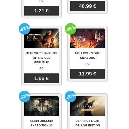
PC
40.99 €
1.21 €
-82%
-38%
STAR WARS: KNIGHTS
HOLLOW KNIGHT:
OF THE OLD
SILKSONG
REPUBLIC
PC
PC
11.99 €
1.66 €
-53%
-50%
CLAIR OBSCUR:
007 FIRST LIGHT
EXPEDITION 33
DELUXE EDITION