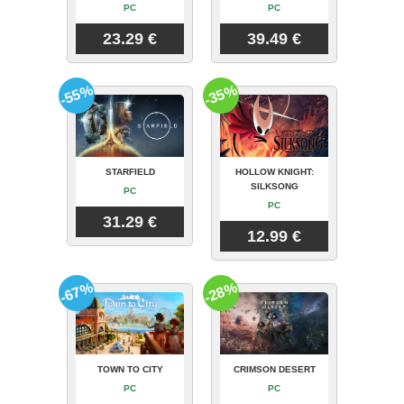
PC
PC
23.29 €
39.49 €
-55%
-35%
STARFIELD
HOLLOW KNIGHT:
SILKSONG
PC
PC
31.29 €
12.99 €
-67%
-28%
TOWN TO CITY
CRIMSON DESERT
PC
PC