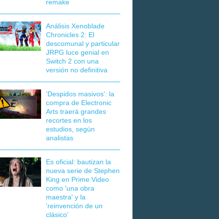
remake
Análisis Xenoblade
Chronicles 2: El
descomunal y particular
JRPG luce genial en
Switch 2 con una
versión no definitiva
'Despidos masivos': la
compra de Electronic
Arts traerá grandes
recortes en los
estudios, según
analistas
Es oficial: bautizan la
nueva serie de Stephen
King en Prime Video
como 'una obra
maestra' y la
'reinvención de un
clásico'