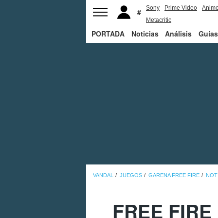
Sony
Prime Video
Anim
Metacritic
PORTADA
Noticias
Análisis
Guías
VANDAL
JUEGOS
GARENA FREE FIRE
NOT
FREE FIRE 