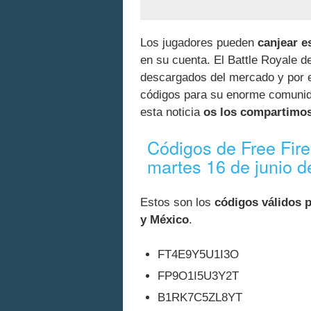
Los jugadores pueden
canjear e
en su cuenta. El Battle Royale d
descargados del mercado y por e
códigos para su enorme comunida
esta noticia
os los compartimo
Códigos de Free Fire
martes 16 de junio 
Estos son los
códigos válidos 
y México
.
FT4E9Y5U1I3O
FP9O1I5U3Y2T
B1RK7C5ZL8YT