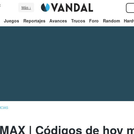
e
Más ↓
Juegos
Reportajes
Avances
Trucos
Foro
Random
Hard
ICIAS
MAX | Códigos de hoy m