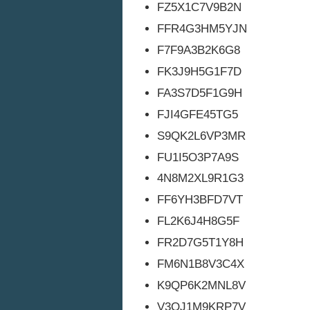
FZ5X1C7V9B2N
FFR4G3HM5YJN
F7F9A3B2K6G8
FK3J9H5G1F7D
FA3S7D5F1G9H
FJI4GFE45TG5
S9QK2L6VP3MR
FU1I5O3P7A9S
4N8M2XL9R1G3
FF6YH3BFD7VT
FL2K6J4H8G5F
FR2D7G5T1Y8H
FM6N1B8V3C4X
K9QP6K2MNL8V
V3QJ1M9KRP7V