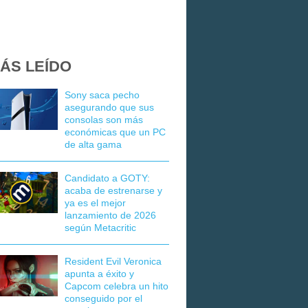
ÁS LEÍDO
Sony saca pecho
asegurando que sus
consolas son más
económicas que un PC
de alta gama
Candidato a GOTY:
acaba de estrenarse y
ya es el mejor
lanzamiento de 2026
según Metacritic
Resident Evil Veronica
apunta a éxito y
Capcom celebra un hito
conseguido por el