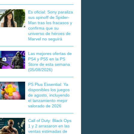
Es oficial: Sony paraliza
sus spinoff de Spider-
Man tras los fracasos y
confirma que su
universo de héroes de
Marvel no seguirá
Las mejores ofertas de
PS4 y PS5 en la PS
Store de esta semana
(05/08/2026)
PS Plus Essential: Ya
disponibles los juegos
de agosto, incluyendo
el lanzamiento mejor
valorado de 2026
Call of Duty: Black Ops
1 y 2 arrasaron en las
ventas estimadas de