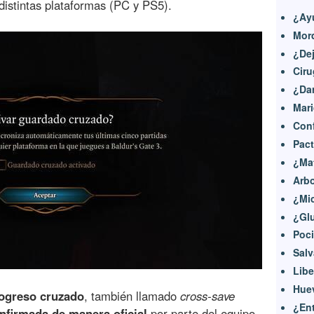
distintas plataformas (PC y PS5).
¿Ay
Mord
¿Dej
Ciru
¿Dar
Mari
Conf
Pac
¿Ma
Arbo
¿Mi
¿Gl
Poc
Salv
Libe
Huev
rogreso cruzado
, también llamado
cross-save
¿Ent
nfirmada de manera oficial
por parte del equipo