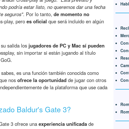
Habl
do podría estar listo, no queremos dar una fecha
e seguros"
. Por lo tanto,
de momento no
ss-play, pero
es oficial
que será incluido en algún
Recl
Mer
Cons
su salida los
jugadores de PC y Mac sí pueden
Cons
splay, sin importar si están jugando al título
Resc
e GoG.
Cam
 lo sabes, es una función también conocida como
Cont
 que nos
ofrece la oportunidad
de jugar con otros
Cons
r independientemente de la plataforma que use cada
Rom
zado Baldur's Gate 3?
Rom
 Gate 3 ofrece una
experiencia unificada
de