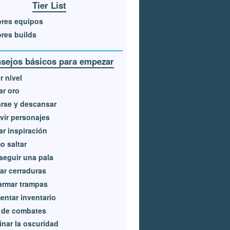
Tier List
ores equipos
res builds
sejos básicos para empezar
r nivel
r oro
rse y descansar
vir personajes
r inspiración
 saltar
eguir una pala
ar cerraduras
armar trampas
ntar inventario
 de combates
inar la oscuridad