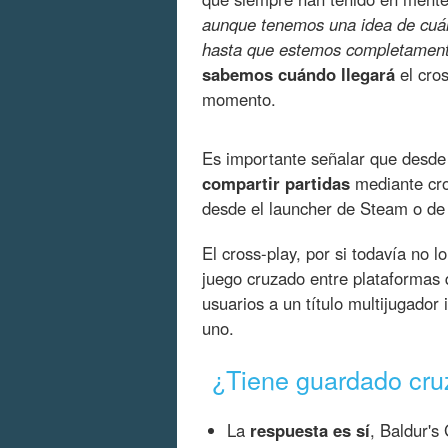
aunque tenemos una idea de cuán
hasta que estemos completament
sabemos cuándo llegará
el cro
momento.
Es importante señalar que desde 
compartir partidas
mediante cros
desde el launcher de Steam o d
El cross-play, por si todavía no
juego cruzado entre plataformas
usuarios a un título multijugado
uno.
¿Tiene guardado cru
La
respuesta es sí
, Baldur's