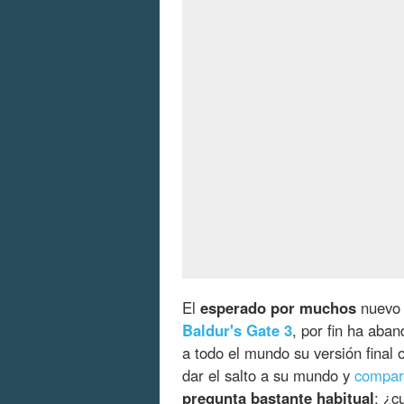
El
esperado por muchos
nuevo 
Baldur's Gate 3
, por fin ha aba
a todo el mundo su versión final 
dar el salto a su mundo y
compart
pregunta bastante habitual
: ¿c