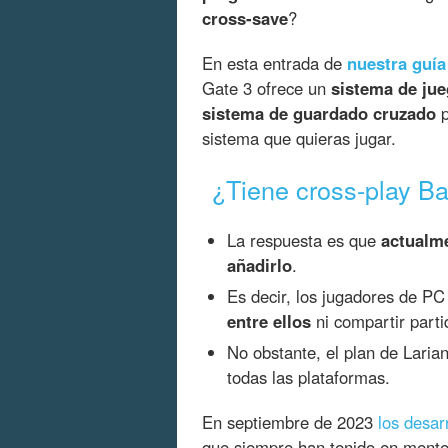
cross-save
?
En esta entrada de
nuestra guía
Gate 3 ofrece un
sistema de ju
sistema de guardado cruzado
p
sistema que quieras jugar.
¿Tiene cross-play Ba
La respuesta es que
actualme
añadirlo
.
Es decir, los jugadores de PC
entre ellos
ni compartir part
No obstante, el plan de Laria
todas las plataformas.
En septiembre de 2023
los desar
que siempre han tenido en mente 