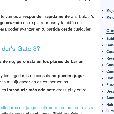
Mej
te vamos a
responder rápidamente
a si Baldur's
Mejo
ego cruzado
entre plataformas y también un
ara poder avanzar en tu partida desde cualquier
Con
Subi
Gana
ldur's Gate 3?
Cura
Revi
nte no, pero está en los planes de Larian
Gana
Cómo
 y los jugadores de consola
no pueden jugar
Cons
idas multijugador en estos momentos.
Forz
n es
introducir más adelante
cross-play entre
Des
Aume
Huir
rolladores del juego confirmaron en una entrevista
Ilum
añadir cross-play al juego.
"Está previsto y