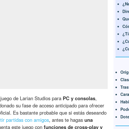
¿Ne
Dir
Qué
Cóm
¿T
¿Cu
¿C
Orí
Cla
Tra
Cara
juego de Larian Studios para
PC y consolas
,
Habi
ndonado su fase de acceso anticipado para ofrecer
Pode
oficial. Es bastante probable que si estás deseando
Dot
ir partidas con amigos
, antes te hagas
una
uenta este juego con
funciones de cross-play y