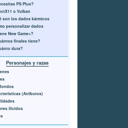
cesitas PS Plus?
ectX11 o Vulkan
 son los dados kármicos
o personalizar dados
iene New Game+?
ántos finales tiene?
uánto dura?
Personajes y razas
genes
ses
sfondos
cterísticas (Atributos)
lidades
res ilícidos
es