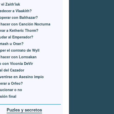
 el Zaith'isk
decer a Vlaakith?
perar con Balthazar?
 hacer con Canción Nocturna
var a Ketheric Thorm?
udar al Emperador?
rtash u Oran?
er el contrato de Wyll
hacer con Lorroakan
o con Viconia DeVir
al del Cazador
ertirse en Asesino impío
erar a Orfeo?
ucionar o no
sión final
Puzles y secretos