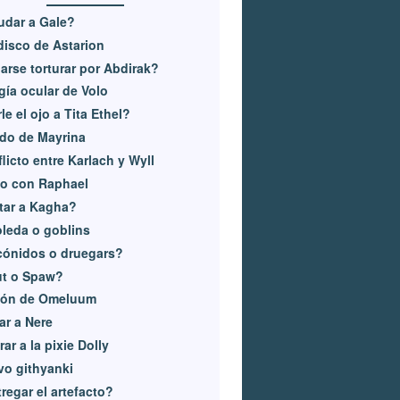
udar a Gale?
isco de Astarion
arse torturar por Abdirak?
gía ocular de Volo
le el ojo a Tita Ethel?
do de Mayrina
licto entre Karlach y Wyll
to con Raphael
tar a Kagha?
leda o goblins
cónidos o druegars?
ut o Spaw?
ión de Omeluum
ar a Nere
rar a la pixie Dolly
o githyanki
regar el artefacto?