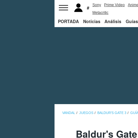
Sony
Prime Video
Anim
Metacritic
PORTADA
Noticias
Análisis
Guías
VANDAL
JUEGOS
BALDUR'S GATE 3
GUÍA
Baldur's Gate