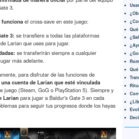
Usar
Gate 3.
¿Obe
 funciona
el cross-save en este juego:
¿Coo
Qué
ate 3:
se transfiere a todas las plataformas
¿Sal
de Larian que uses para jugar.
¿Ay
dadas:
se transferirán siempre a cualquier
¿Go
jugar más adelante.
Romp
Qué 
mente, para disfrutar de las funciones de
Trat
 una cuenta de Larian que esté vinculada
Ritu
de juego (Steam, GoG o PlayStation 5). Siempre y
Conv
e Larian
para jugar a Baldur's Gate 3 en cada
¿Lib
oblemas para seguir tus progresos donde los hayas
Evol
Deci