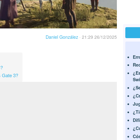
Daniel González
·
21:29 26/12/2025
Err
Req
3?
¿Es
s Gate 3?
Sw
¿Se
¿Cr
Jug
¿Ti
Dif
¿Có
Cóm