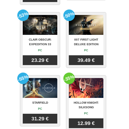
-53%
-50%
CLAIR OBSCUR:
007 FIRST LIGHT
EXPEDITION 33
DELUXE EDITION
PC
PC
23.29 €
39.49 €
-55%
-35%
STARFIELD
HOLLOW KNIGHT:
SILKSONG
PC
PC
31.29 €
12.99 €