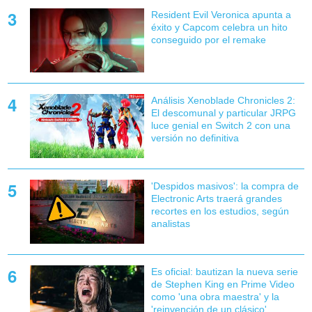
Resident Evil Veronica apunta a
éxito y Capcom celebra un hito
conseguido por el remake
Análisis Xenoblade Chronicles 2:
El descomunal y particular JRPG
luce genial en Switch 2 con una
versión no definitiva
'Despidos masivos': la compra de
Electronic Arts traerá grandes
recortes en los estudios, según
analistas
Es oficial: bautizan la nueva serie
de Stephen King en Prime Video
como 'una obra maestra' y la
'reinvención de un clásico'