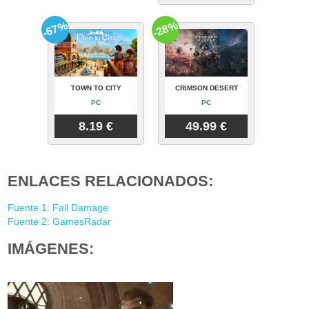
-67%
-28%
TOWN TO CITY
CRIMSON DESERT
PC
PC
8.19 €
49.99 €
ENLACES RELACIONADOS:
Fuente 1: Fall Damage
Fuente 2: GamesRadar
IMÁGENES: