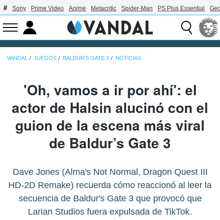
Sony
Prime Video
Anime
Metacritic
Spider-Man
PS Plus Essential
Geo
VANDAL
JUEGOS
BALDUR'S GATE 3
NOTICIAS
'Oh, vamos a ir por ahí': el
actor de Halsin alucinó con el
guion de la escena más viral
de Baldur’s Gate 3
Dave Jones (Alma's Not Normal, Dragon Quest III
HD-2D Remake) recuerda cómo reaccionó al leer la
secuencia de Baldur's Gate 3 que provocó que
Larian Studios fuera expulsada de TikTok.