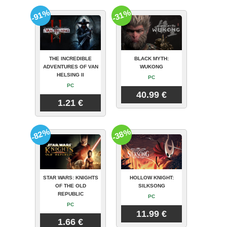
-91%
-31%
THE INCREDIBLE
BLACK MYTH:
ADVENTURES OF VAN
WUKONG
HELSING II
PC
PC
40.99 €
1.21 €
-82%
-38%
STAR WARS: KNIGHTS
HOLLOW KNIGHT:
OF THE OLD
SILKSONG
REPUBLIC
PC
PC
11.99 €
1.66 €