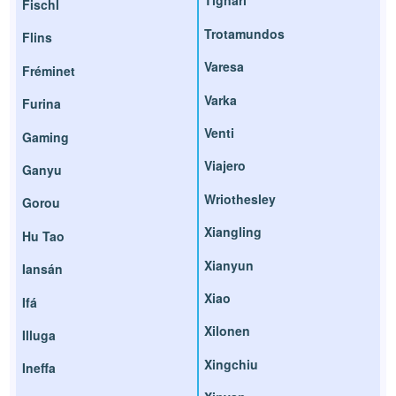
Tignari
Fischl
Trotamundos
Flins
Varesa
Fréminet
Varka
Furina
Venti
Gaming
Viajero
Ganyu
Wriothesley
Gorou
Xiangling
Hu Tao
Xianyun
Iansán
Xiao
Ifá
Xilonen
Illuga
Xingchiu
Ineffa