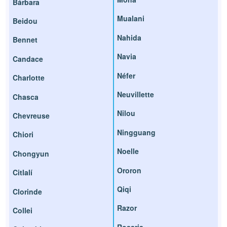
Bárbara
Mualani
Beidou
Nahida
Bennet
Navia
Candace
Néfer
Charlotte
Neuvillette
Chasca
Nilou
Chevreuse
Ningguang
Chiori
Noelle
Chongyun
Ororon
Citlalí
Qiqi
Clorinde
Razor
Collei
Rosaria