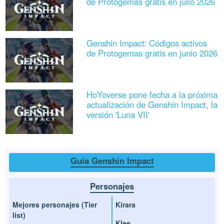
de Protogemas gratis en julio 2026
Genshin Impact: Códigos activos
de Protogemas gratis en junio 2026
HoYoverse pone fecha a la próxima
actualización de Genshin Impact, la
versión 'Luna VII'
Guía Genshin Impact
Personajes
Mejores personajes (Tier
Kirara
list)
Klee