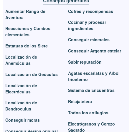
Consejos generales
Aumentar Rango de
Cofres y recompensas
Aventura
Cocinar y procesar
Reacciones y Combos
ingredientes
elementales
Conseguir minerales
Estatuas de los Siete
Conseguir Argento estelar
Localización de
Subir reputación
Anemóculus
Ágatas escarlatas y Árbol
Localización de Geóculus
frioeterno
Localización de
Sistema de Encuentros
Electróculus
Relajatetera
Localización de
Dendroculus
Todos los artilugios
Conseguir moras
Electrógranos y Cerezo
Sagrado
Conseguir Resina original