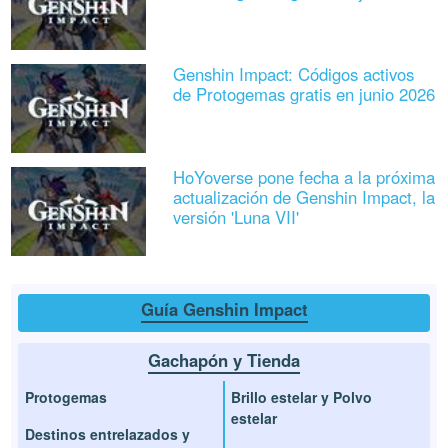
Genshin Impact: Códigos activos
de Protogemas gratis en junio 2026
HoYoverse pone fecha a la próxima
actualización de Genshin Impact, la
versión 'Luna VII'
Guía Genshin Impact
Gachapón y Tienda
Protogemas
Brillo estelar y Polvo
estelar
Destinos entrelazados y