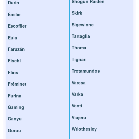
Shogun Raiden
Durin
Skirk
Émilie
Sigewinne
Escoffier
Tartaglia
Eula
Thoma
Faruzán
Tignari
Fischl
Trotamundos
Flins
Varesa
Fréminet
Varka
Furina
Venti
Gaming
Viajero
Ganyu
Wriothesley
Gorou