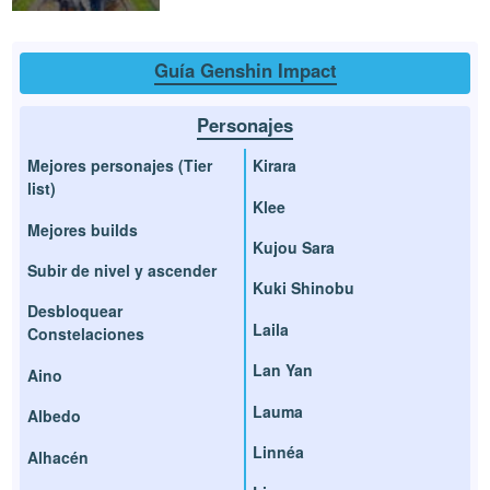
Guía Genshin Impact
Personajes
Mejores personajes (Tier
Kirara
list)
Klee
Mejores builds
Kujou Sara
Subir de nivel y ascender
Kuki Shinobu
Desbloquear
Laila
Constelaciones
Lan Yan
Aino
Lauma
Albedo
Linnéa
Alhacén