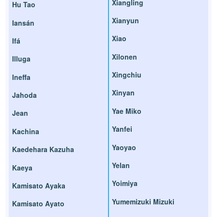
Xiangling
Hu Tao
Xianyun
Iansán
Xiao
Ifá
Xilonen
Illuga
Xingchiu
Ineffa
Xinyan
Jahoda
Yae Miko
Jean
Yanfei
Kachina
Yaoyao
Kaedehara Kazuha
Yelan
Kaeya
Yoimiya
Kamisato Ayaka
Yumemizuki Mizuki
Kamisato Ayato