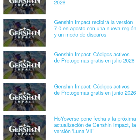
2026
Genshin Impact recibirá la versión
7.0 en agosto con una nueva región
y un modo de disparos
Genshin Impact: Códigos activos
de Protogemas gratis en julio 2026
Genshin Impact: Códigos activos
de Protogemas gratis en junio 2026
HoYoverse pone fecha a la próxima
actualización de Genshin Impact, la
versión 'Luna VII'