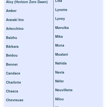
Lisa
Aloy (Horizon Zero Dawn)
Lynette
Amber
Lyney
Arataki Itto
Mavuika
Arlecchino
Mika
Baizhu
Mona
Bárbara
Mualani
Beidou
Nahida
Bennet
Navia
Candace
Néfer
Charlotte
Neuvillette
Chasca
Nilou
Chevreuse