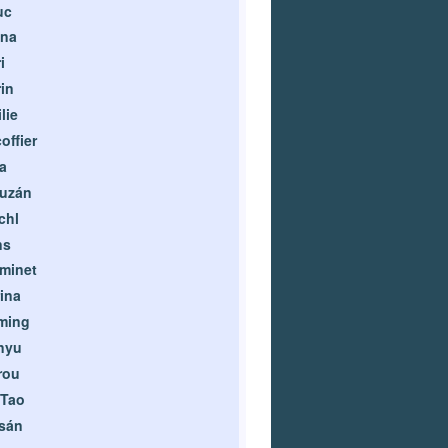
uc
ona
i
in
lie
offier
a
ruzán
chl
ns
minet
ina
ming
nyu
rou
 Tao
sán