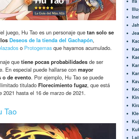
Ifá
Ill
Ine
Ja
el juego, Hu Tao es un personaje que
tan solo se
Je
 los
Deseos de la tienda del Gachapón
,
Ka
elazados
o
Protogemas
que hayamos acumulado.
Ka
Ka
onaje que
tiene pocas probabilidades
de ser
Ka
ue. En especial puede hallarse con
mayor
Kam
s o de evento
. Por ejemplo, Hu Tao se puede
Ka
limitado titulado
Florecimiento fugaz
, que está
Ke
e 2021 hasta el 16 de marzo de 2021.
Kin
Kir
u Tao
Kle
Kuj
Kuk
Lai