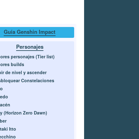
Guía Genshin Impact
Personajes
ores personajes (Tier list)
ores builds
ir de nivel y ascender
bloquear Constelaciones
no
bedo
hacén
y (Horizon Zero Dawn)
ber
taki Itto
ecchino