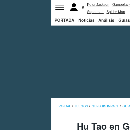
Peter Jackson
Gameplay 
Superman
Spider-Man
PORTADA
Noticias
Análisis
Guías
VANDAL
JUEGOS
GENSHIN IMPACT
GUÍA
Hu Tao en G