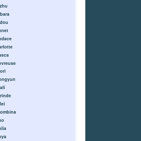
izhu
bara
idou
nnet
ndace
rlotte
asca
evreuse
ori
ongyun
alí
rinde
lei
lombina
no
lia
hya