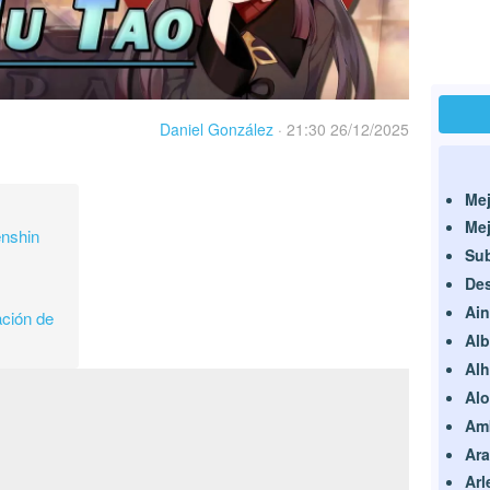
Daniel González
·
21:30 26/12/2025
Mej
Mej
nshin
Sub
Des
Ai
ación de
Al
Al
Alo
Am
Ara
Arl