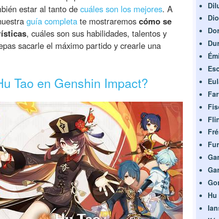
Dil
bién estar al tanto de
cuáles son los mejores
. A
Di
 nuestra
guía completa
te mostraremos
cómo se
Dor
ísticas
, cuáles son sus habilidades, talentos y
Dur
epas sacarle el máximo partido y crearle una
Émi
Esc
Hu Tao en Genshin Impact?
Eul
Fa
Fis
Fli
Fré
Fur
Ga
Ga
Go
Hu
Ian