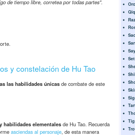
o de tiempo libre, corretea por todas partes".
Or
Qiq
Ra
Ros
Sa
Sa
orte.
Sa
Se
tos y constelación de Hu Tao
Sh
Shi
Sh
as las habilidades únicas
de combate de este
Ski
Si
Tar
Th
Tig
 y habilidades elementales
de Hu Tao. Recuerda
Tr
forme
asciendas al personaje
, de esta manera