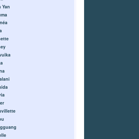
n Yan
uma
nnéa
a
ette
ney
vuika
ka
na
lani
hida
ia
er
villette
ou
ngguang
lle