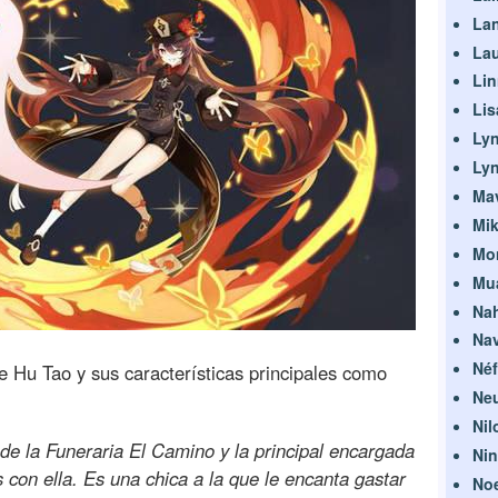
La
La
Li
Lis
Lyn
Ly
Ma
Mi
Mo
Mua
Na
Nav
Néf
 Hu Tao y sus características principales como
Neu
Nil
 de la Funeraria El Camino y la principal encargada
Ni
 con ella. Es una chica a la que le encanta gastar
Noe