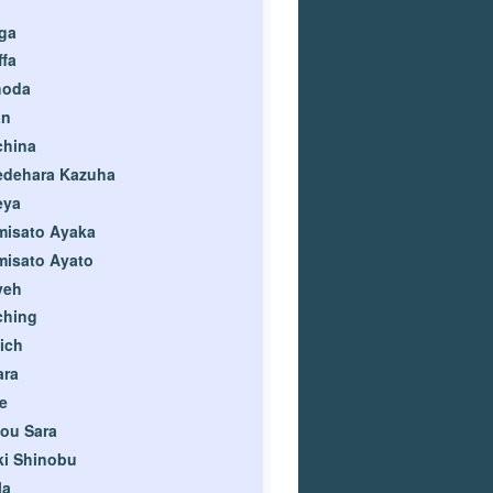
uga
ffa
hoda
an
china
edehara Kazuha
eya
misato Ayaka
isato Ayato
veh
ching
ich
ara
e
ou Sara
i Shinobu
la