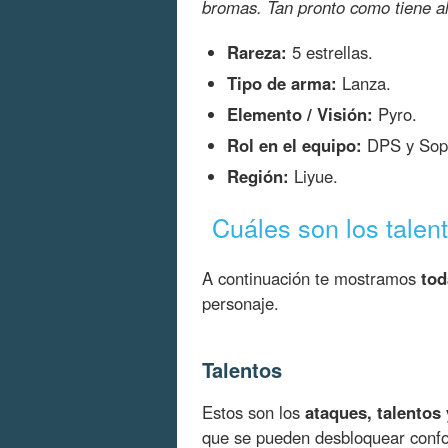
bromas. Tan pronto como tiene alg
Rareza:
5 estrellas.
Tipo de arma:
Lanza.
Elemento / Visión:
Pyro.
Rol en el equipo:
DPS y Sop
Región:
Liyue.
Cuáles son los talen
A continuación te mostramos
tod
personaje.
Talentos
Estos son los
ataques, talentos
que se pueden desbloquear con