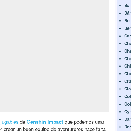
Ba
Bár
Be
Be
Ca
Cha
Ch
Ch
Chi
Ch
Citl
Clo
Col
Co
Cy
Dah
 jugables
de
Genshin Impact
que podemos usar
De
r crear un buen equipo de aventureros hace falta