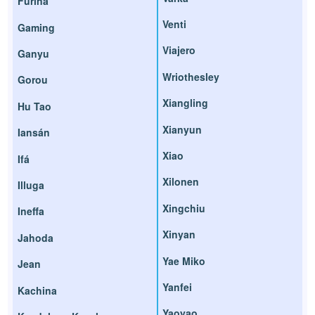
Furina
Venti
Gaming
Viajero
Ganyu
Wriothesley
Gorou
Xiangling
Hu Tao
Xianyun
Iansán
Xiao
Ifá
Xilonen
Illuga
Xingchiu
Ineffa
Xinyan
Jahoda
Yae Miko
Jean
Yanfei
Kachina
Yaoyao