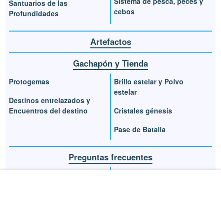
Sistema de pesca, peces y
Santuarios de las
cebos
Profundidades
Artefactos
Gachapón y Tienda
Protogemas
Brillo estelar y Polvo
estelar
Destinos entrelazados y
Encuentros del destino
Cristales génesis
Pase de Batalla
Preguntas frecuentes
Cómo descargar gratis
Qué personaje inicial
escoger
¿Tiene cross-play y cross-
save?
Jugar con mando en PC y
móviles