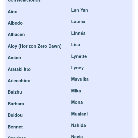
Lan Yan
Aino
Lauma
Albedo
Linnéa
Alhacén
Lisa
Aloy (Horizon Zero Dawn)
Lynette
Amber
Lyney
Arataki Itto
Mavuika
Arlecchino
Mika
Baizhu
Mona
Bárbara
Mualani
Beidou
Nahida
Bennet
Navia
Candace