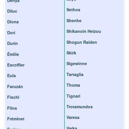
Dehya
Sethos
Diluc
Shenhe
Diona
Shikanoin Heizou
Dori
Shogun Raiden
Durin
Skirk
Émilie
Sigewinne
Escoffier
Tartaglia
Eula
Thoma
Faruzán
Tignari
Fischl
Trotamundos
Flins
Varesa
Fréminet
Varka