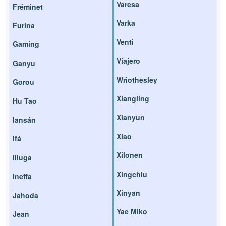
Varesa
Fréminet
Varka
Furina
Venti
Gaming
Viajero
Ganyu
Wriothesley
Gorou
Xiangling
Hu Tao
Xianyun
Iansán
Xiao
Ifá
Xilonen
Illuga
Xingchiu
Ineffa
Xinyan
Jahoda
Yae Miko
Jean