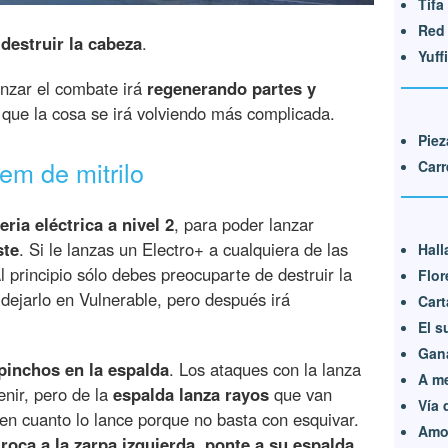
Tifa
Red 
destruir la cabeza
.
Yuff
vanzar el combate irá
regenerando partes y
o que la cosa se irá volviendo más complicada.
Pie
em de mitrilo
Carr
ria eléctrica a nivel 2
, para poder lanzar
ste
. Si le lanzas un Electro+ a cualquiera de las
Hall
l principio sólo debes preocuparte de destruir la
Flor
dejarlo en Vulnerable, pero después irá
Cart
El s
Gana
pinchos en la espalda
. Los ataques con la lanza
A me
enir, pero de la
espalda lanza rayos
que van
Vía 
 en cuanto lo lance porque no basta con esquivar.
Amo
oca a la zarpa izquierda, ponte a su espalda
,