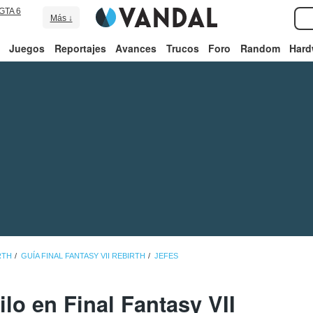
GTA 6
Más ↓
Juegos
Reportajes
Avances
Trucos
Foro
Random
Hard
RTH
GUÍA FINAL FANTASY VII REBIRTH
JEFES
lo en Final Fantasy VII