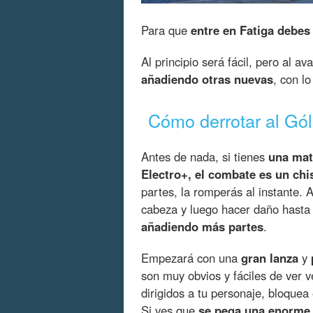
Para que
entre en Fatiga debes 
Al principio será fácil, pero al a
añadiendo otras nuevas
, con l
Cómo derrotar al Gól
Antes de nada, si tienes
una mate
Electro+, el combate es un chi
partes, la romperás al instante. A
cabeza y luego hacer daño hasta 
añadiendo más partes
.
Empezará con una
gran lanza
y
son muy obvios y fáciles de ver v
dirigidos a tu personaje, bloquea
Si ves que
se pega una enorme r