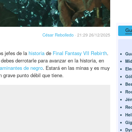
Gu
César Rebolledo
·
21:29 26/12/2025
s jefes de la
historia
de
Final Fantasy VII Rebirth
.
Gua
debes derrotarle para avanzar en la historia, en
Mi
Caminantes de negro
. Estará en las minas y es muy
Ele
n grave punto débil que tiene.
Gól
Bes
Ro
Jén
Rec
Hel
Gig
Dy