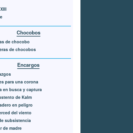
XIII
ie
Chocobos
zas de chocobo
eras de chocobos
Encargos
azgos
es para una corona
a en busca y captura
ustento de Kalm
dero en peligro
rced del viento
de subsistencia
r de madre