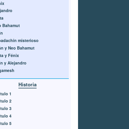
ix
jandro
ta
o Bahamut
ín
adachín misterioso
án y Neo Bahamut
ta y Fénix
n y Alejandro
lgamesh
Historia
tulo 1
tulo 2
tulo 3
tulo 4
tulo 5