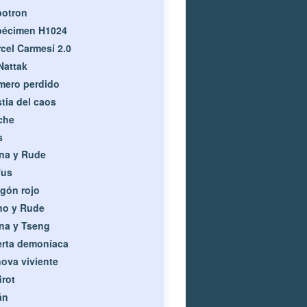
potron
pécimen H1024
cel Carmesí 2.0
Nattak
mero perdido
tia del caos
che
s
na y Rude
fus
gón rojo
no y Rude
na y Tseng
rta demoníaca
ova viviente
irot
án