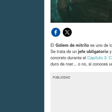
El
Gólem de mitrilo
es uno de lo
Se trata de un
jefe obligatorio
y 
concreto durante el
Capítulo 3: 
duro de roer... o no, si conoces u
PUBLICIDAD