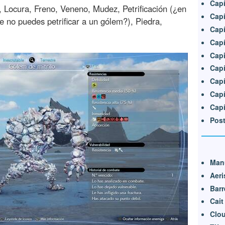
Capí
 Locura, Freno, Veneno, Mudez, Petrificación (¿en
Capí
e no puedes petrificar a un gólem?), Piedra,
Capí
Capí
Capi
Capí
Capí
Capí
Capí
Pos
Manu
Aeri
Barr
Cait
Clo