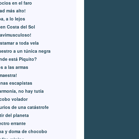
cios en el faro
ad más alto!
ba, a lo lejos
 en Costa del Sol
ravimusculoso!
istamar a toda vela
estro a un túnica negra
de está Piquito?
s a las armas
 maestra!
inas escapistas
armonía, no hay tutía
cobo volador
rios de una catástrofe
atir del planeta
ctro errante
na y doma de chocobo