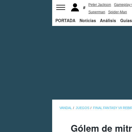
Peter Jackson
Gameplay 
Superman
Spider-Man
PORTADA
Noticias
Análisis
Guías
VANDAL
JUEGOS
FINAL FANTASY VII REBI
Gólem de mitri