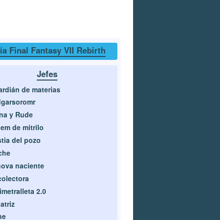
ía Final Fantasy VII Rebirth
Jefes
rdián de materias
dgarsoromr
na y Rude
em de mitrilo
tia del pozo
che
ova naciente
olectora
imetralleta 2.0
atriz
ne