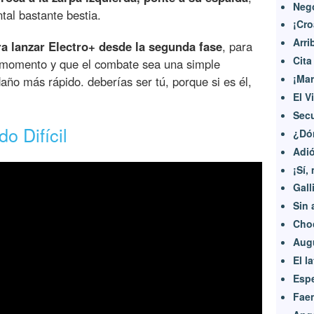
Nego
tal bastante bestia.
¡Cro
Arri
ra lanzar Electro+ desde la segunda fase
, para
Cita
al momento y que el combate sea una simple
¡Ma
año más rápido. deberías ser tú, porque si es él,
El V
Secu
o Difícil
¿Dón
Adió
¡Sí,
Gall
Sin 
Cho
Augu
El l
Espe
Fae