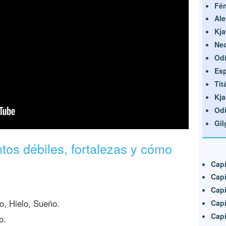
Fén
Ale
Kja
Ne
Od
Esp
Tit
Kja
Odí
Gi
ntos débiles, fortalezas y cómo
Capí
Capí
Capí
, Hielo, Sueño.
Capí
Capí
o.