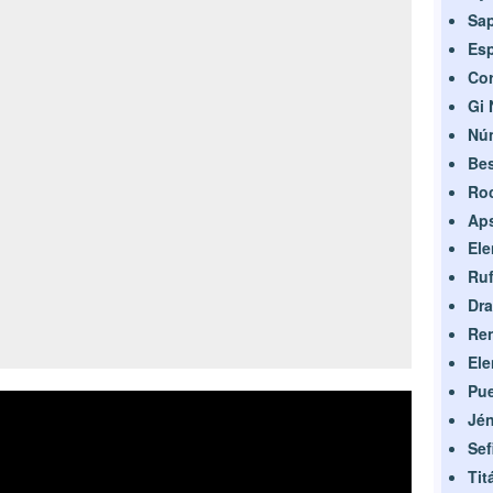
Sa
Es
Cor
Gi 
Nú
Bes
Ro
Ap
Ele
Ru
Dra
Re
Ele
Pue
Jén
Sef
Tit