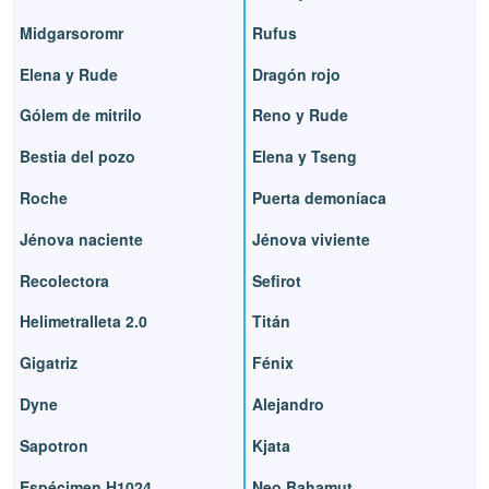
Midgarsoromr
Rufus
Elena y Rude
Dragón rojo
Gólem de mitrilo
Reno y Rude
Bestia del pozo
Elena y Tseng
Roche
Puerta demoníaca
Jénova naciente
Jénova viviente
Recolectora
Sefirot
Helimetralleta 2.0
Titán
Gigatriz
Fénix
Dyne
Alejandro
Sapotron
Kjata
Espécimen H1024
Neo Bahamut