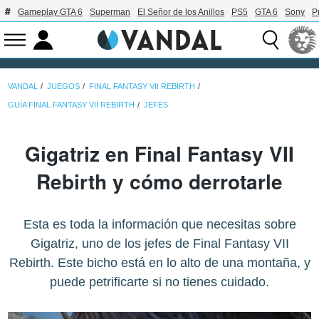
Gameplay GTA 6
Superman
El Señor de los Anillos
PS5
GTA 6
Sony
P
VANDAL
JUEGOS
FINAL FANTASY VII REBIRTH
GUÍA FINAL FANTASY VII REBIRTH
JEFES
Gigatriz en Final Fantasy VII
Rebirth y cómo derrotarle
Esta es toda la información que necesitas sobre
Gigatriz, uno de los jefes de Final Fantasy VII
Rebirth. Este bicho está en lo alto de una montaña, y
puede petrificarte si no tienes cuidado.