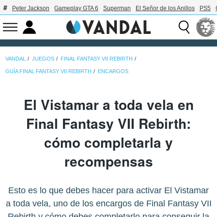
Peter Jackson
Gameplay GTA 6
Superman
El Señor de los Anillos
PS5
VANDAL
JUEGOS
FINAL FANTASY VII REBIRTH
GUÍA FINAL FANTASY VII REBIRTH
ENCARGOS
El Vistamar a toda vela en
Final Fantasy VII Rebirth:
cómo completarla y
recompensas
Esto es lo que debes hacer para activar El Vistamar
a toda vela, uno de los encargos de Final Fantasy VII
Rebirth y cómo debes completarlo para conseguir la