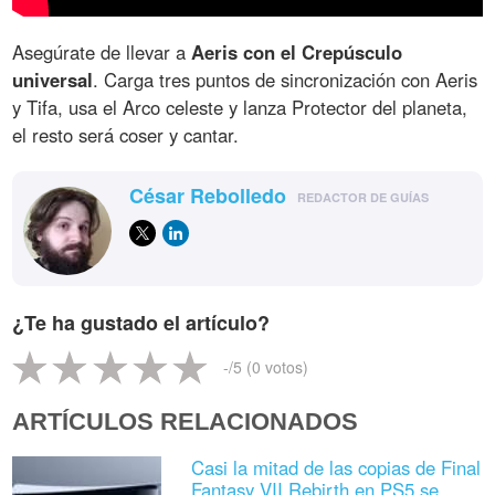
Asegúrate de llevar a
Aeris con el Crepúsculo
universal
. Carga tres puntos de sincronización con Aeris
y Tifa, usa el Arco celeste y lanza Protector del planeta,
el resto será coser y cantar.
César Rebolledo
REDACTOR DE GUÍAS
¿Te ha gustado el artículo?
-
/5 (
0
votos)
ARTÍCULOS RELACIONADOS
Casi la mitad de las copias de Final
Fantasy VII Rebirth en PS5 se