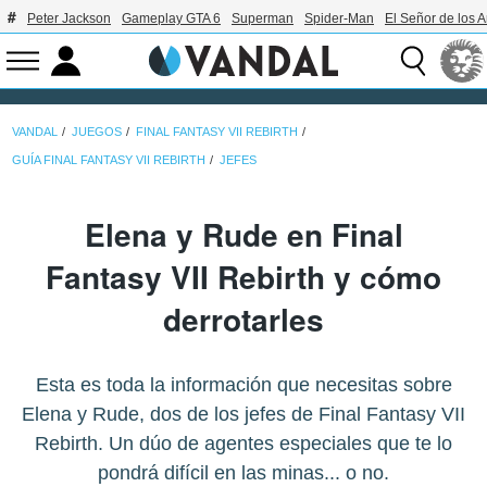
Peter Jackson
Gameplay GTA 6
Superman
Spider-Man
El Señor de los A
VANDAL
JUEGOS
FINAL FANTASY VII REBIRTH
GUÍA FINAL FANTASY VII REBIRTH
JEFES
Elena y Rude en Final
Fantasy VII Rebirth y cómo
derrotarles
Esta es toda la información que necesitas sobre
Elena y Rude, dos de los jefes de Final Fantasy VII
Rebirth. Un dúo de agentes especiales que te lo
pondrá difícil en las minas... o no.