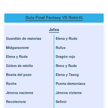
Guía Final Fantasy VII Rebirth
Jefes
Guardián de materias
Elena y Rude
Midgarsoromr
Rufus
Elena y Rude
Dragón rojo
Gólem de mitrilo
Reno y Rude
Bestia del pozo
Elena y Tseng
Roche
Puerta demoníaca
Jénova naciente
Jénova viviente
Recolectora
Sefirot