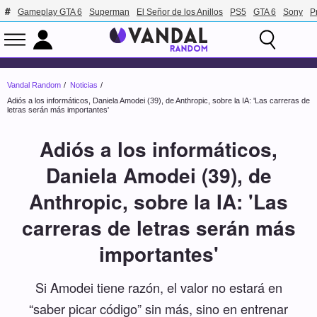
Gameplay GTA 6
Superman
El Señor de los Anillos
PS5
GTA 6
Sony
P
Vandal Random
Noticias
Adiós a los informáticos, Daniela Amodei (39), de Anthropic, sobre la IA: 'Las carreras de
letras serán más importantes'
Adiós a los informáticos,
Daniela Amodei (39), de
Anthropic, sobre la IA: 'Las
carreras de letras serán más
importantes'
Si Amodei tiene razón, el valor no estará en
“saber picar código” sin más, sino en entrenar