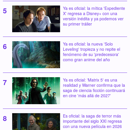
Ya es oficial: la mítica 'Expediente
X' regresa a Disney+ con una
versión inédita y ya podemos ver
su primer tráiler
Ya es oficial: la nueva 'Solo
Leveling' tropieza y no repite el
fenómeno de su 'predecesora'
como gran anime del año
Ya es oficial: 'Matrix 5' es una
realidad y Warner confirma que la
saga de ciencia ficción continuará
en cine 'más allá de 2027'
Es oficial: la saga de terror más
importante del siglo XXI regresa
con una nueva película en 2026