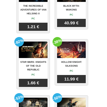
THE INCREDIBLE
BLACK MYTH:
ADVENTURES OF VAN
WUKONG
HELSING II
PC
PC
40.99 €
1.21 €
-82%
-38%
STAR WARS: KNIGHTS
HOLLOW KNIGHT:
OF THE OLD
SILKSONG
REPUBLIC
PC
PC
11.99 €
1.66 €
-53%
-50%