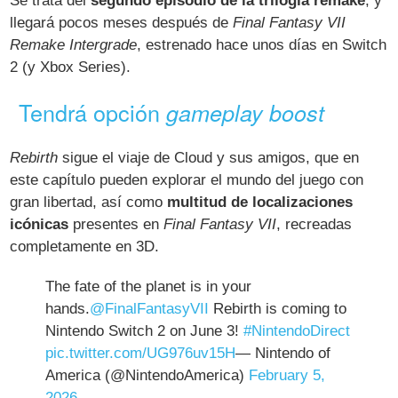
Se trata del
segundo episodio de la trilogía remake
, y
llegará pocos meses después de
Final Fantasy VII
Remake Intergrade
, estrenado hace unos días en Switch
2 (y Xbox Series).
Tendrá opción
gameplay boost
Rebirth
sigue el viaje de Cloud y sus amigos, que en
este capítulo pueden explorar el mundo del juego con
gran libertad, así como
multitud de localizaciones
icónicas
presentes en
Final Fantasy VII
, recreadas
completamente en 3D.
The fate of the planet is in your
hands.
@FinalFantasyVII
Rebirth is coming to
Nintendo Switch 2 on June 3!
#NintendoDirect
pic.twitter.com/UG976uv15H
— Nintendo of
America (@NintendoAmerica)
February 5,
2026