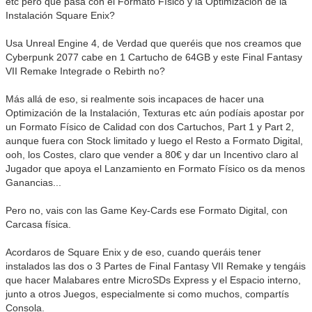
etc pero qué pasa con el Formato Físico y la Optimización de la
Instalación Square Enix?
Usa Unreal Engine 4, de Verdad que queréis que nos creamos que
Cyberpunk 2077 cabe en 1 Cartucho de 64GB y este Final Fantasy
VII Remake Integrade o Rebirth no?
Más allá de eso, si realmente sois incapaces de hacer una
Optimización de la Instalación, Texturas etc aún podíais apostar por
un Formato Físico de Calidad con dos Cartuchos, Part 1 y Part 2,
aunque fuera con Stock limitado y luego el Resto a Formato Digital,
ooh, los Costes, claro que vender a 80€ y dar un Incentivo claro al
Jugador que apoya el Lanzamiento en Formato Físico os da menos
Ganancias...
Pero no, vais con las Game Key-Cards ese Formato Digital, con
Carcasa física.
Acordaros de Square Enix y de eso, cuando queráis tener
instalados las dos o 3 Partes de Final Fantasy VII Remake y tengáis
que hacer Malabares entre MicroSDs Express y el Espacio interno,
junto a otros Juegos, especialmente si como muchos, compartís
Consola.