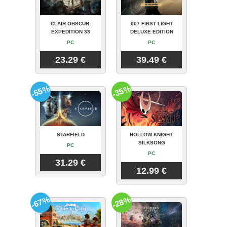
CLAIR OBSCUR:
007 FIRST LIGHT
EXPEDITION 33
DELUXE EDITION
PC
PC
23.29 €
39.49 €
-55%
-35%
STARFIELD
HOLLOW KNIGHT:
SILKSONG
PC
PC
31.29 €
12.99 €
-67%
-28%