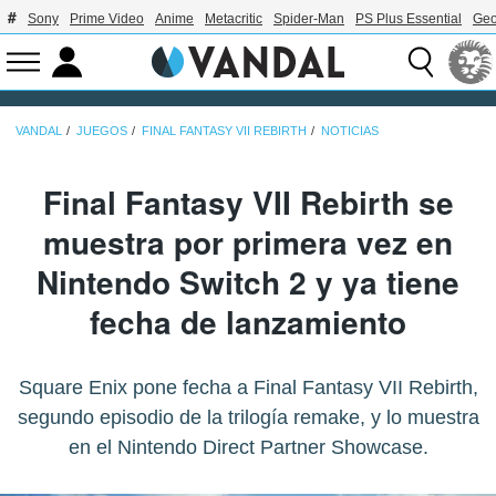
Sony
Prime Video
Anime
Metacritic
Spider-Man
PS Plus Essential
Geo
VANDAL
JUEGOS
FINAL FANTASY VII REBIRTH
NOTICIAS
Final Fantasy VII Rebirth se
muestra por primera vez en
Nintendo Switch 2 y ya tiene
fecha de lanzamiento
Square Enix pone fecha a Final Fantasy VII Rebirth,
segundo episodio de la trilogía remake, y lo muestra
en el Nintendo Direct Partner Showcase.