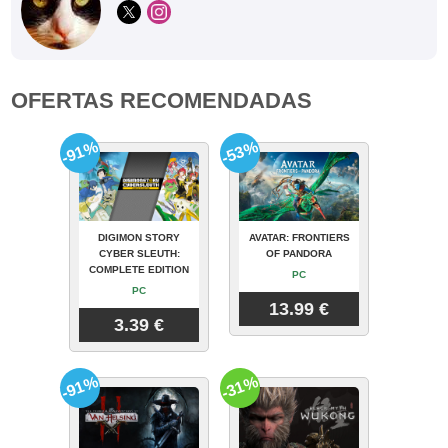
OFERTAS RECOMENDADAS
-91%
-53%
DIGIMON STORY
AVATAR: FRONTIERS
CYBER SLEUTH:
OF PANDORA
COMPLETE EDITION
PC
PC
13.99 €
3.39 €
-91%
-31%