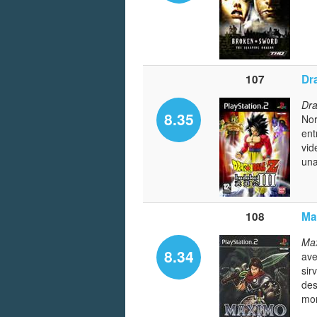
107
Dr
Dra
8.35
Nor
ent
vid
una
108
Ma
Max
8.34
ave
sir
des
mo