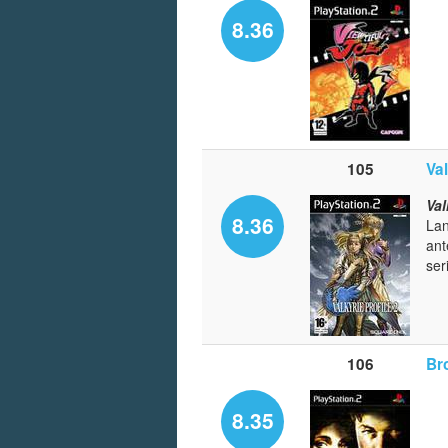
8.36
105
Val
Val
8.36
La
ant
ser
106
Br
8.35