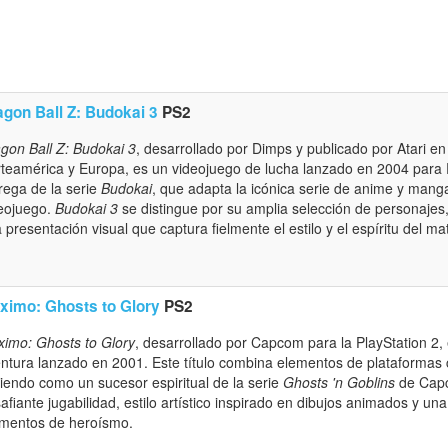
agon Ball Z: Budokai 3
PS2
gon Ball Z: Budokai 3
, desarrollado por Dimps y publicado por Atari e
teamérica y Europa, es un videojuego de lucha lanzado en 2004 para Pla
rega de la serie
Budokai
, que adapta la icónica serie de anime y man
eojuego.
Budokai 3
se distingue por su amplia selección de personaje
 presentación visual que captura fielmente el estilo y el espíritu del mate
ximo: Ghosts to Glory
PS2
imo: Ghosts to Glory
, desarrollado por Capcom para la PlayStation 2,
ntura lanzado en 2001. Este título combina elementos de plataformas
viendo como un sucesor espiritual de la serie
Ghosts 'n Goblins
de Capc
afiante jugabilidad, estilo artístico inspirado en dibujos animados y 
mentos de heroísmo.