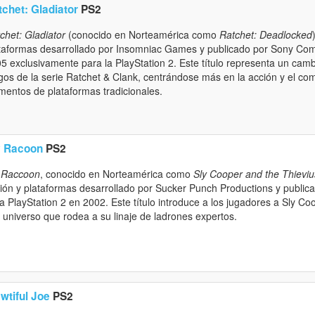
tchet: Gladiator
PS2
chet: Gladiator
(conocido en Norteamérica como
Ratchet: Deadlocked
taformas desarrollado por Insomniac Games y publicado por Sony Com
5 exclusivamente para la PlayStation 2. Este título representa un camb
gos de la serie Ratchet & Clank, centrándose más en la acción y el com
mentos de plataformas tradicionales.
y Racoon
PS2
 Raccoon
, conocido en Norteamérica como
Sly Cooper and the Thievi
ión y plataformas desarrollado por Sucker Punch Productions y publi
a PlayStation 2 en 2002. Este título introduce a los jugadores a Sly C
l universo que rodea a su linaje de ladrones expertos.
wtiful Joe
PS2