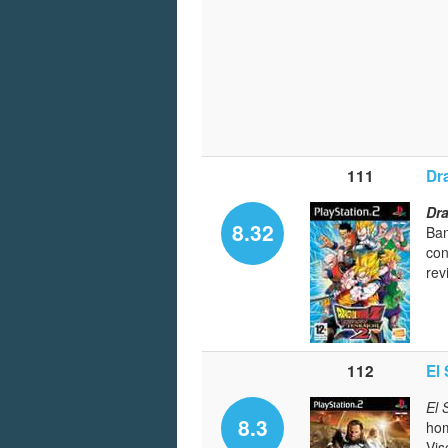
111
Dr
Dra
8.32
Ban
con
rev
112
El 
El 
8.3
hom
Vis