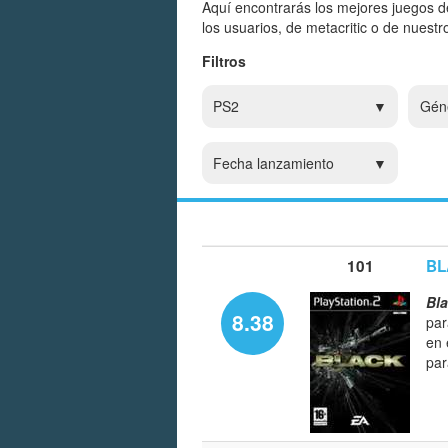
Aquí encontrarás los mejores juegos d
los usuarios, de metacritic o de nuest
Filtros
PS2
Gén
Fecha lanzamiento
101
BL
Bl
8.38
par
en 
par