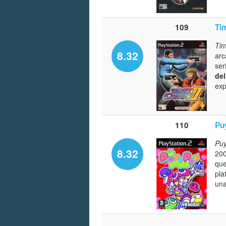
109
Ti
Tim
8.32
arc
ser
del
exp
110
Pu
Puy
8.32
20
que
pla
una