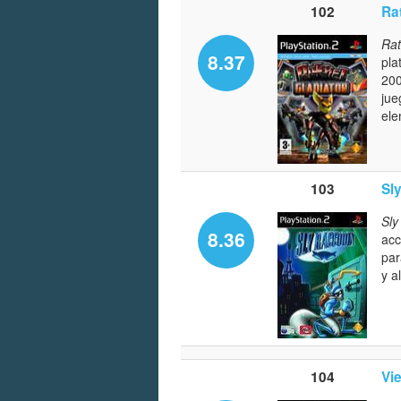
102
Ra
Rat
8.37
pla
200
jue
ele
103
Sl
Sly
8.36
acc
par
y a
104
Vie