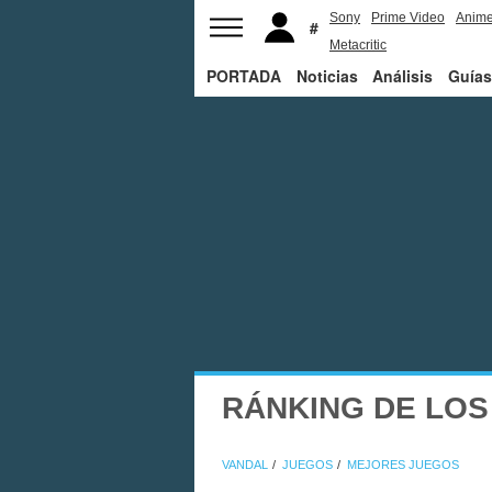
Sony
Prime Video
Anim
Metacritic
PORTADA
Noticias
Análisis
Guías
RÁNKING DE LOS
VANDAL
JUEGOS
MEJORES JUEGOS