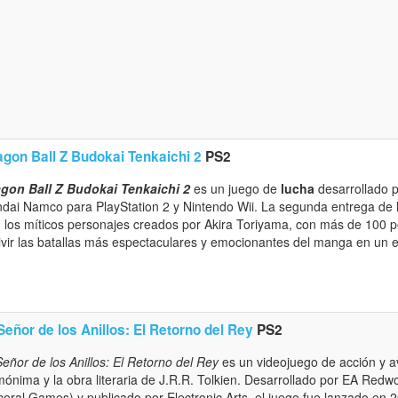
agon Ball Z Budokai Tenkaichi 2
PS2
gon Ball Z Budokai Tenkaichi 2
es un juego de
lucha
desarrollado p
dai Namco para PlayStation 2 y Nintendo Wii. La segunda entrega de 
 los míticos personajes creados por Akira Toriyama, con más de 100 
ivir las batallas más espectaculares y emocionantes del manga en un e
Señor de los Anillos: El Retorno del Rey
PS2
Señor de los Anillos: El Retorno del Rey
es un videojuego de acción y a
ónima y la obra literaria de J.R.R. Tolkien. Desarrollado por EA Re
ceral Games) y publicado por Electronic Arts, el juego fue lanzado en 