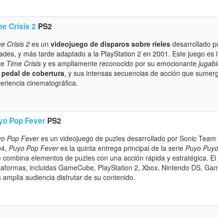
me Crisis 2
PS2
e Crisis 2
es un
videojuego de disparos sobre rieles
desarrollado p
ades, y más tarde adaptado a la PlayStation 2 en 2001. Este juego es 
ie
Time Crisis
y es ampliamente reconocido por su emocionante
jugabi
 pedal de cobertura
, y sus intensas secuencias de acción que sumer
eriencia cinematográfica.
yo Pop Fever
PS2
o Pop Fever
es un videojuego de puzles desarrollado por Sonic Team
04,
Puyo Pop Fever
es la quinta entrega principal de la serie
Puyo Puy
 combina elementos de puzles con una acción rápida y estratégica. El 
taformas, incluidas GameCube, PlayStation 2, Xbox, Nintendo DS, Ga
 amplia audiencia disfrutar de su contenido.