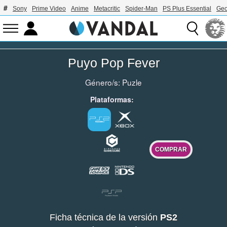
Sony
Prime Video
Anime
Metacritic
Spider-Man
PS Plus Essential
Geo
Puyo Pop Fever
Género/s:
Puzle
Plataformas:
COMPRAR
Ficha técnica de la versión
PS2