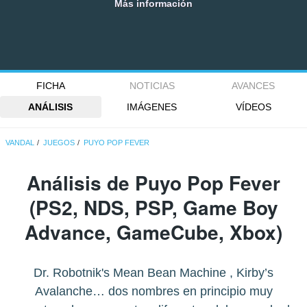
Más información
FICHA
NOTICIAS
AVANCES
ANÁLISIS
IMÁGENES
VÍDEOS
VANDAL
JUEGOS
PUYO POP FEVER
Análisis de
Puyo Pop Fever
(PS2, NDS, PSP, Game Boy
Advance, GameCube, Xbox)
Dr. Robotnik's Mean Bean Machine , Kirby’s
Avalanche… dos nombres en principio muy