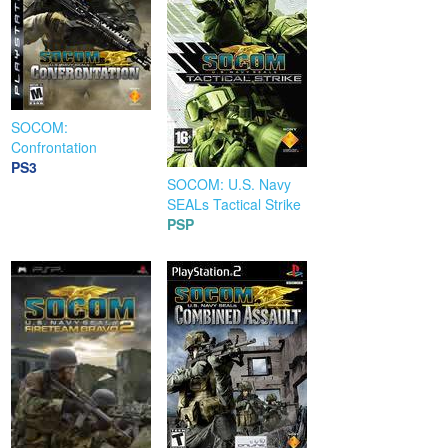
SOCOM:
Confrontation
PS3
SOCOM: U.S. Navy
SEALs Tactical Strike
PSP