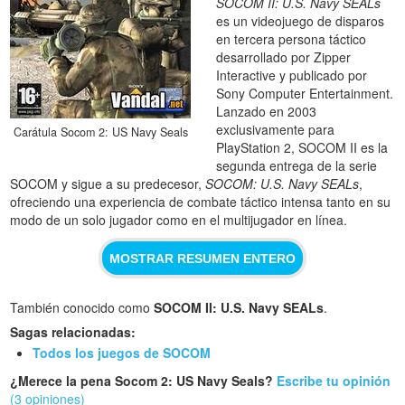
SOCOM II: U.S. Navy SEALs
es un videojuego de disparos
en tercera persona táctico
desarrollado por Zipper
Interactive y publicado por
Sony Computer Entertainment.
Lanzado en 2003
exclusivamente para
Carátula Socom 2: US Navy Seals
PlayStation 2, SOCOM II es la
segunda entrega de la serie
SOCOM y sigue a su predecesor,
SOCOM: U.S. Navy SEALs
,
ofreciendo una experiencia de combate táctico intensa tanto en su
modo de un solo jugador como en el multijugador en línea.
MOSTRAR RESUMEN ENTERO
También conocido como
SOCOM II: U.S. Navy SEALs
.
Sagas relacionadas:
Todos los juegos de SOCOM
¿Merece la pena Socom 2: US Navy Seals?
Escribe tu opinión
(3 opiniones)