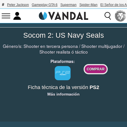
Peter Jackson
Gameplay GTA 6
Superman
Spider-Man
El Señor de los A
Socom 2: US Navy Seals
Género/s:
Shooter en tercera persona
/
Shooter multijugador
/
Shooter realista ó táctico
Plataformas:
COMPRAR
Ficha técnica de la versión
PS2
Más información