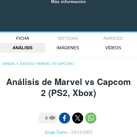
Más información
FICHA
NOTICIAS
AVANCES
ANÁLISIS
IMÁGENES
VÍDEOS
VANDAL
JUEGOS
MARVEL VS CAPCOM 2
Análisis de
Marvel vs Capcom
2
(PS2, Xbox)
0
Jorge Cano
·
19/11/2002