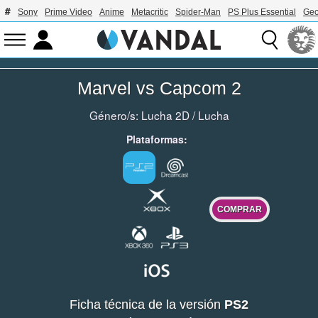
Sony
Prime Video
Anime
Metacritic
Spider-Man
PS Plus Essential
Geo
Marvel vs Capcom 2
Género/s:
Lucha 2D
/
Lucha
Plataformas:
COMPRAR
Ficha técnica de la versión
PS2