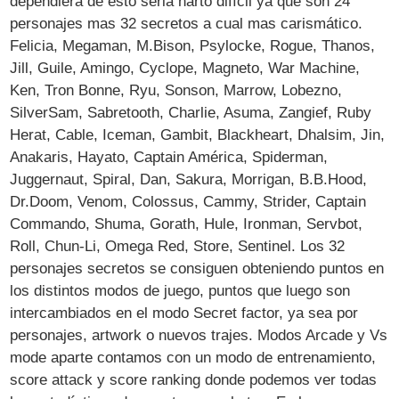
dependiera de esto seria harto difícil ya que son 24
personajes mas 32 secretos a cual mas carismático.
Felicia, Megaman, M.Bison, Psylocke, Rogue, Thanos,
Jill, Guile, Amingo, Cyclope, Magneto, War Machine,
Ken, Tron Bonne, Ryu, Sonson, Marrow, Lobezno,
SilverSam, Sabretooth, Charlie, Asuma, Zangief, Ruby
Herat, Cable, Iceman, Gambit, Blackheart, Dhalsim, Jin,
Anakaris, Hayato, Captain América, Spiderman,
Juggernaut, Spiral, Dan, Sakura, Morrigan, B.B.Hood,
Dr.Doom, Venom, Colossus, Cammy, Strider, Captain
Commando, Shuma, Gorath, Hule, Ironman, Servbot,
Roll, Chun-Li, Omega Red, Store, Sentinel. Los 32
personajes secretos se consiguen obteniendo puntos en
los distintos modos de juego, puntos que luego son
intercambiados en el modo Secret factor, ya sea por
personajes, artwork o nuevos trajes. Modos Arcade y Vs
mode aparte contamos con un modo de entrenamiento,
score attack y score ranking donde podemos ver todas