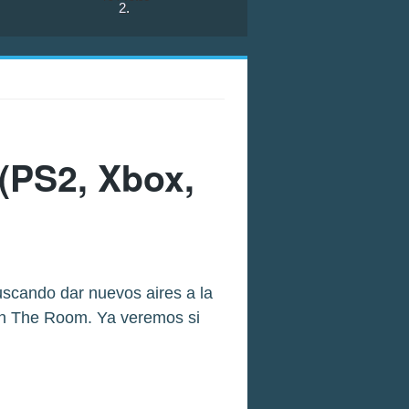
2
.
(PS2, Xbox,
uscando dar nuevos aires a la
en The Room. Ya veremos si