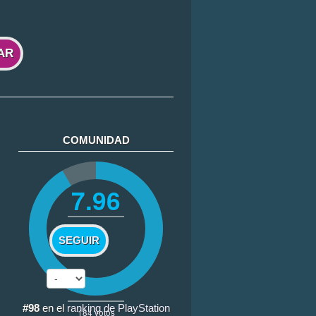
AR
COMUNIDAD
7.96
SEGUIR
#98
en el
ranking de PlayStation
184
votos