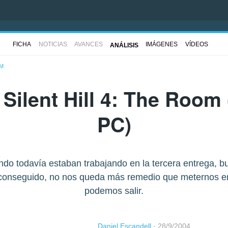
FICHA
NOTICIAS
AVANCES
IMÁGENES
VÍDEOS
ANÁLISIS
OM
e
Silent Hill 4: The Room
PC)
do todavía estaban trabajando en la tercera entrega, b
n conseguido, no nos queda más remedio que meternos 
podemos salir.
Daniel Escandell
·
28/9/2004