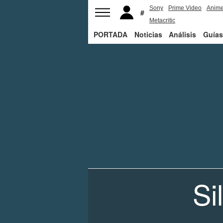
Sony
Prime Video
Anim
Metacritic
PORTADA
Noticias
Análisis
Guías
Si