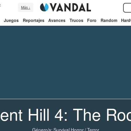
e
Más ↓
Juegos
Reportajes
Avances
Trucos
Foro
Random
Hard
lent Hill 4: The R
Género/s:
Survival Horror
/
Terror