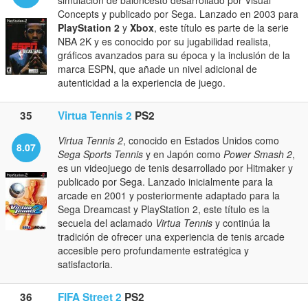
simulación de baloncesto desarrollado por Visual
Concepts y publicado por Sega. Lanzado en 2003 para
PlayStation 2
y
Xbox
, este título es parte de la serie
NBA 2K y es conocido por su jugabilidad realista,
gráficos avanzados para su época y la inclusión de la
marca ESPN, que añade un nivel adicional de
autenticidad a la experiencia de juego.
35
Virtua Tennis 2
PS2
Virtua Tennis 2
, conocido en Estados Unidos como
8.07
Sega Sports Tennis
y en Japón como
Power Smash 2
,
es un videojuego de tenis desarrollado por Hitmaker y
publicado por Sega. Lanzado inicialmente para la
arcade en 2001 y posteriormente adaptado para la
Sega Dreamcast y PlayStation 2, este título es la
secuela del aclamado
Virtua Tennis
y continúa la
tradición de ofrecer una experiencia de tenis arcade
accesible pero profundamente estratégica y
satisfactoria.
36
FIFA Street 2
PS2