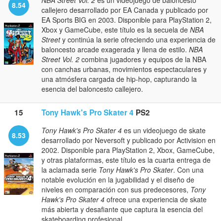
NBA Street Vol. 2
es un videojuego de baloncesto
8.54
callejero desarrollado por EA Canada y publicado por
EA Sports BIG en 2003. Disponible para PlayStation 2,
Xbox y GameCube, este título es la secuela de
NBA
Street
y continúa la serie ofreciendo una experiencia de
baloncesto arcade exagerada y llena de estilo.
NBA
Street Vol. 2
combina jugadores y equipos de la NBA
con canchas urbanas, movimientos espectaculares y
una atmósfera cargada de hip-hop, capturando la
esencia del baloncesto callejero.
15
Tony Hawk's Pro Skater 4
PS2
Tony Hawk's Pro Skater 4
es un videojuego de skate
8.53
desarrollado por Neversoft y publicado por Activision en
2002. Disponible para PlayStation 2, Xbox, GameCube,
y otras plataformas, este título es la cuarta entrega de
la aclamada serie
Tony Hawk's Pro Skater
. Con una
notable evolución en la jugabilidad y el diseño de
niveles en comparación con sus predecesores,
Tony
Hawk's Pro Skater 4
ofrece una experiencia de skate
más abierta y desafiante que captura la esencia del
skateboarding profesional.