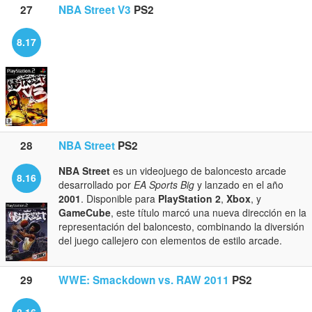
27
NBA Street V3
PS2
8.17
28
NBA Street
PS2
NBA Street
es un videojuego de baloncesto arcade
8.16
desarrollado por
EA Sports Big
y lanzado en el año
2001
. Disponible para
PlayStation 2
,
Xbox
, y
GameCube
, este título marcó una nueva dirección en la
representación del baloncesto, combinando la diversión
del juego callejero con elementos de estilo arcade.
29
WWE: Smackdown vs. RAW 2011
PS2