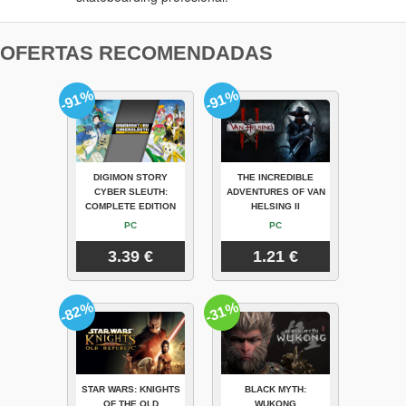
OFERTAS RECOMENDADAS
-91%
-91%
DIGIMON STORY
THE INCREDIBLE
CYBER SLEUTH:
ADVENTURES OF VAN
COMPLETE EDITION
HELSING II
PC
PC
3.39 €
1.21 €
-82%
-31%
STAR WARS: KNIGHTS
BLACK MYTH:
OF THE OLD
WUKONG