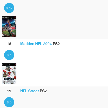
8.52
18
Madden NFL 2004
PS2
8.5
19
NFL Street
PS2
8.5