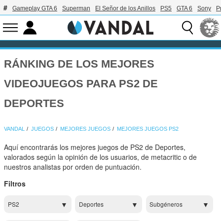
Gameplay GTA 6
Superman
El Señor de los Anillos
PS5
GTA 6
Sony
P
RÁNKING DE LOS MEJORES
VIDEOJUEGOS PARA PS2 DE
DEPORTES
VANDAL
JUEGOS
MEJORES JUEGOS
MEJORES JUEGOS PS2
Aquí encontrarás los mejores juegos de PS2 de Deportes,
valorados según la opinión de los usuarios, de metacritic o de
nuestros analistas por orden de puntuación.
Filtros
PS2
Deportes
Subgéneros