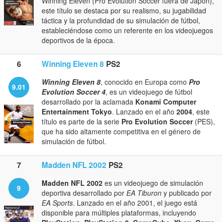
Winning Eleven (Pro Evolution Soccer fuera de Japón),
este título se destaca por su realismo, su jugabilidad
táctica y la profundidad de su simulación de fútbol,
estableciéndose como un referente en los videojuegos
deportivos de la época.
6
Winning Eleven 8
PS2
Winning Eleven 8
, conocido en Europa como
Pro
9.01
Evolution Soccer 4
, es un videojuego de fútbol
desarrollado por la aclamada
Konami Computer
Entertainment Tokyo
. Lanzado en el año
2004
, este
título es parte de la serie
Pro Evolution Soccer
(PES),
que ha sido altamente competitiva en el género de
simulación de fútbol.
7
Madden NFL 2002
PS2
Madden NFL 2002
es un videojuego de simulación
9
deportiva desarrollado por
EA Tiburon
y publicado por
EA Sports
. Lanzado en el año 2001, el juego está
disponible para múltiples plataformas, incluyendo