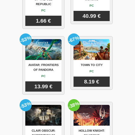
REPUBLIC
PC
PC
40.99 €
1.66 €
-53%
-67%
AVATAR: FRONTIERS
TOWN TO CITY
OF PANDORA
PC
PC
8.19 €
13.99 €
-53%
-38%
CLAIR OBSCUR:
HOLLOW KNIGHT: