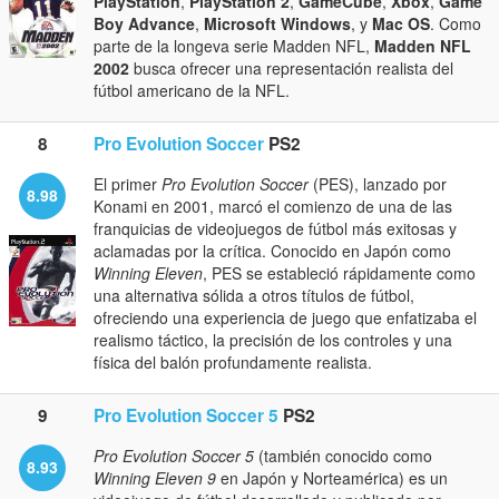
PlayStation
,
PlayStation 2
,
GameCube
,
Xbox
,
Game
Boy Advance
,
Microsoft Windows
, y
Mac OS
. Como
parte de la longeva serie Madden NFL,
Madden NFL
2002
busca ofrecer una representación realista del
fútbol americano de la NFL.
8
Pro Evolution Soccer
PS2
El primer
Pro Evolution Soccer
(PES), lanzado por
8.98
Konami en 2001, marcó el comienzo de una de las
franquicias de videojuegos de fútbol más exitosas y
aclamadas por la crítica. Conocido en Japón como
Winning Eleven
, PES se estableció rápidamente como
una alternativa sólida a otros títulos de fútbol,
ofreciendo una experiencia de juego que enfatizaba el
realismo táctico, la precisión de los controles y una
física del balón profundamente realista.
9
Pro Evolution Soccer 5
PS2
Pro Evolution Soccer 5
(también conocido como
8.93
Winning Eleven 9
en Japón y Norteamérica) es un