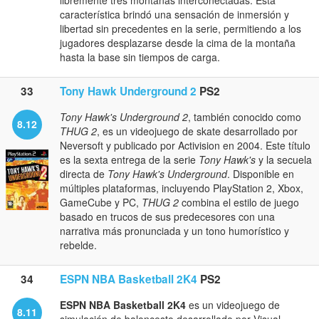
libremente tres montañas interconectadas. Esta
característica brindó una sensación de inmersión y
libertad sin precedentes en la serie, permitiendo a los
jugadores desplazarse desde la cima de la montaña
hasta la base sin tiempos de carga.
33
Tony Hawk Underground 2
PS2
Tony Hawk's Underground 2
, también conocido como
8.12
THUG 2
, es un videojuego de skate desarrollado por
Neversoft y publicado por Activision en 2004. Este título
es la sexta entrega de la serie
Tony Hawk's
y la secuela
directa de
Tony Hawk's Underground
. Disponible en
múltiples plataformas, incluyendo PlayStation 2, Xbox,
GameCube y PC,
THUG 2
combina el estilo de juego
basado en trucos de sus predecesores con una
narrativa más pronunciada y un tono humorístico y
rebelde.
34
ESPN NBA Basketball 2K4
PS2
ESPN NBA Basketball 2K4
es un videojuego de
8.11