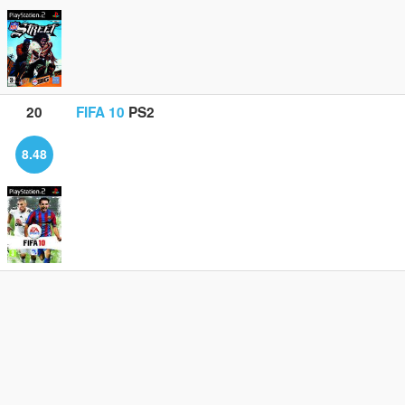
20
FIFA 10
PS2
8.48