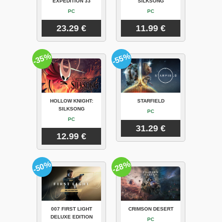
EXPEDITION 33
SILKSONG
PC
PC
23.29 €
11.99 €
-35%
-55%
HOLLOW KNIGHT:
STARFIELD
SILKSONG
PC
PC
31.29 €
12.99 €
-50%
-28%
007 FIRST LIGHT
CRIMSON DESERT
DELUXE EDITION
PC