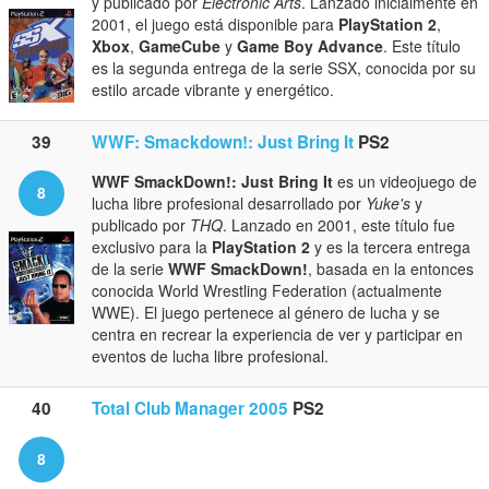
y publicado por
Electronic Arts
. Lanzado inicialmente en
2001, el juego está disponible para
PlayStation 2
,
Xbox
,
GameCube
y
Game Boy Advance
. Este título
es la segunda entrega de la serie SSX, conocida por su
estilo arcade vibrante y energético.
39
WWF: Smackdown!: Just Bring It
PS2
WWF SmackDown!: Just Bring It
es un videojuego de
8
lucha libre profesional desarrollado por
Yuke's
y
publicado por
THQ
. Lanzado en 2001, este título fue
exclusivo para la
PlayStation 2
y es la tercera entrega
de la serie
WWF SmackDown!
, basada en la entonces
conocida World Wrestling Federation (actualmente
WWE). El juego pertenece al género de lucha y se
centra en recrear la experiencia de ver y participar en
eventos de lucha libre profesional.
40
Total Club Manager 2005
PS2
8