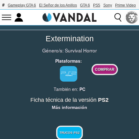
Gameplay GTA 6
El Señor de los Anillos
GTA 6
PS5
Sony
Prime Video
Extermination
Género/s:
Survival Horror
Plataformas:
COMPRAR
También en:
PC
Ficha técnica de la versión
PS2
Más información
TRUCOS PS2