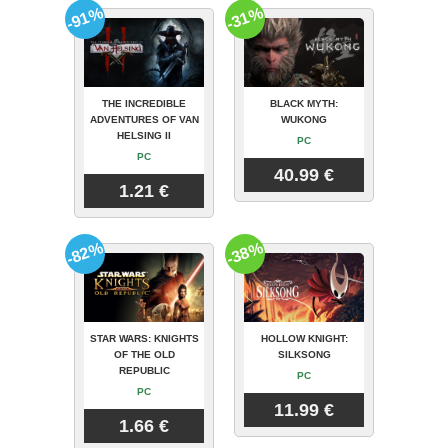
-91%
-31%
THE INCREDIBLE
BLACK MYTH:
ADVENTURES OF VAN
WUKONG
HELSING II
PC
PC
40.99 €
1.21 €
-82%
-38%
STAR WARS: KNIGHTS
HOLLOW KNIGHT:
OF THE OLD
SILKSONG
REPUBLIC
PC
PC
11.99 €
1.66 €