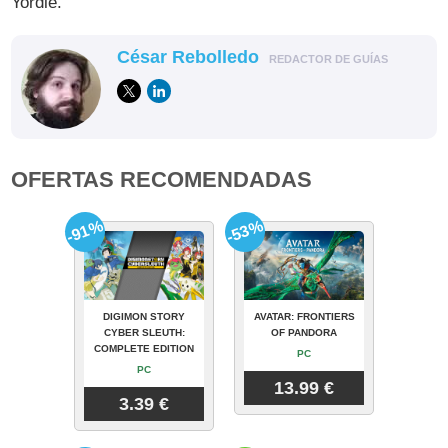
Yordle.
César Rebolledo
REDACTOR DE GUÍAS
OFERTAS RECOMENDADAS
-91%
-53%
DIGIMON STORY
AVATAR: FRONTIERS
CYBER SLEUTH:
OF PANDORA
COMPLETE EDITION
PC
PC
13.99 €
3.39 €