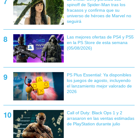
spinoff de Spider-Man tras los
fracasos y confirma que su
universo de héroes de Marvel no
seguirá
Las mejores ofertas de PS4 y PS5
en la PS Store de esta semana
(05/08/2026)
PS Plus Essential: Ya disponibles
los juegos de agosto, incluyendo
el lanzamiento mejor valorado de
2026
Call of Duty: Black Ops 1 y 2
arrasaron en las ventas estimadas
de PlayStation durante julio