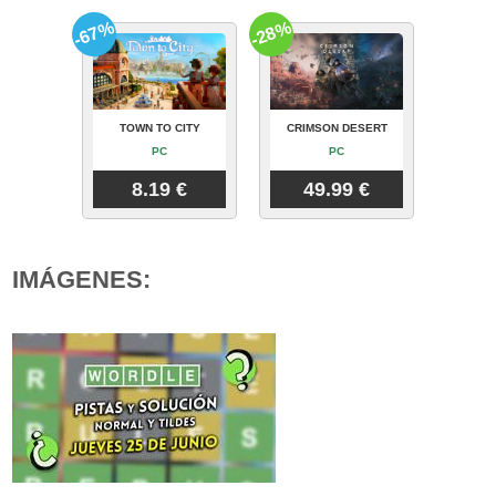
-67%
-28%
TOWN TO CITY
CRIMSON DESERT
PC
PC
8.19 €
49.99 €
IMÁGENES: