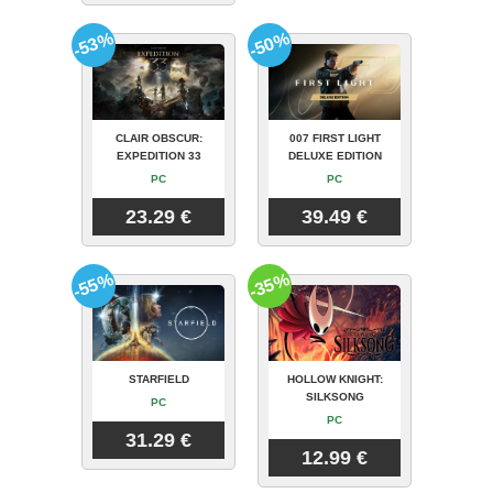
-53%
-50%
CLAIR OBSCUR:
007 FIRST LIGHT
EXPEDITION 33
DELUXE EDITION
PC
PC
23.29 €
39.49 €
-55%
-35%
STARFIELD
HOLLOW KNIGHT:
SILKSONG
PC
PC
31.29 €
12.99 €