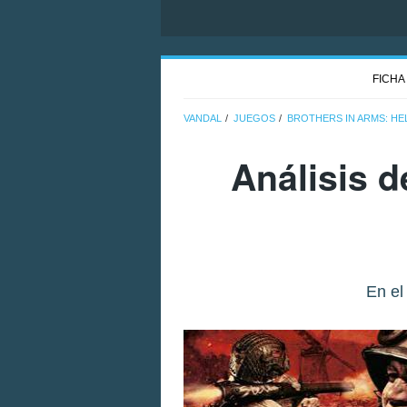
FICHA
VANDAL
JUEGOS
BROTHERS IN ARMS: HE
Análisis 
En el