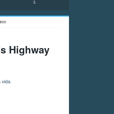
3
.
BSO
l's Highway
 vida.