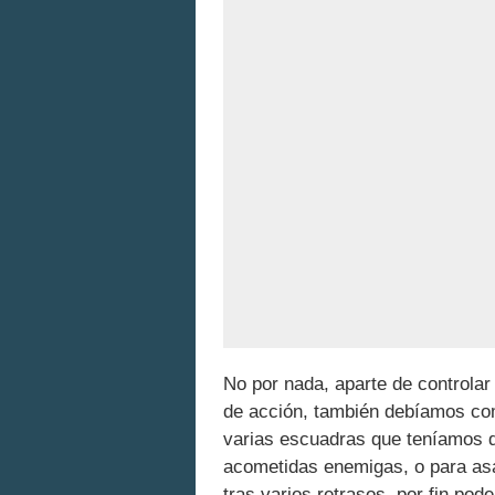
No por nada, aparte de controlar
de acción, también debíamos com
varias escuadras que teníamos q
acometidas enemigas, o para asa
tras varios retrasos, por fin pod