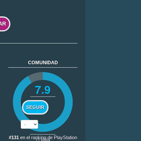
AR
COMUNIDAD
7.9
SEGUIR
#131
en el
ranking de PlayStation
11
votos