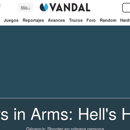
e
Más ↓
Juegos
Reportajes
Avances
Trucos
Foro
Random
Hard
s in Arms: Hell's
Género/s:
Shooter en primera persona