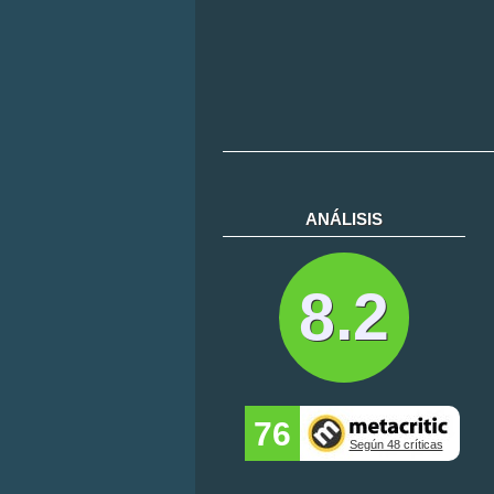
ANÁLISIS
8.2
76
Según 48 críticas