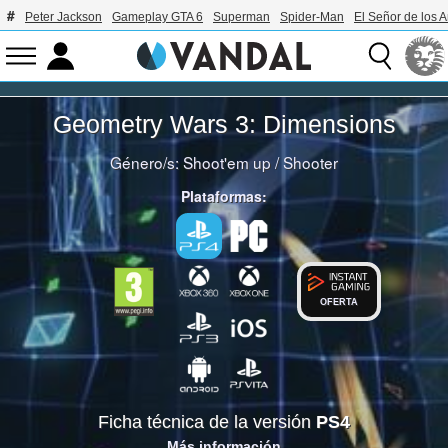
Peter Jackson
Gameplay GTA 6
Superman
Spider-Man
El Señor de los A
Geometry Wars 3: Dimensions
Género/s:
Shoot'em up
/
Shooter
Plataformas:
OFERTA
Ficha técnica de la versión
PS4
Más información