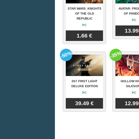
STAR WARS: KNIGHTS
AVATAR: FRO
OF THE OLD
OF PAND
REPUBLIC
PC
PC
13.99
1.66 €
-50%
-35%
007 FIRST LIGHT
HOLLOW KN
DELUXE EDITION
SILKSO
PC
PC
39.49 €
12.99