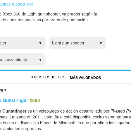
JORES JUEGOS X360
e Xbox 360 de Light gun shooter, valorados según la
 o de nuestros analistas por orden de puntuación.
oter
Light gun shooter
ha lanzamiento
TODOS LOS JUEGOS
MÁS VALORADOS
ego
e Gunstringer
X360
e Gunstringer
es un videojuego de acción desarrollado por
Twisted P
dios
. Lanzado en 2011, este título está disponible exclusivamente par
ado con el dispositivo Kinect de Microsoft, lo que permite a los jugado
ovimientos corporales.