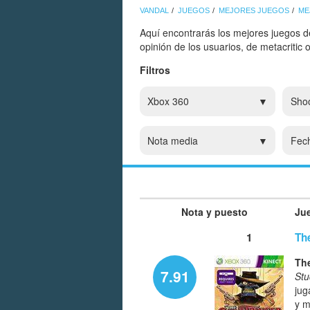
VANDAL
JUEGOS
MEJORES JUEGOS
ME
Aquí encontrarás los mejores juegos d
opinión de los usuarios, de metacritic
Filtros
Xbox 360
Sho
Nota media
Fec
Nota y puesto
Ju
1
Th
Th
7.91
Stu
jug
y m