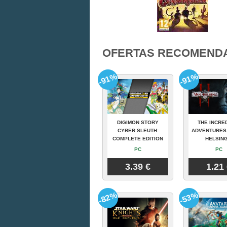
OFERTAS RECOMEND
-91%
-91%
DIGIMON STORY
THE INCRE
CYBER SLEUTH:
ADVENTURES
COMPLETE EDITION
HELSING
PC
PC
3.39 €
1.21
-82%
-53%