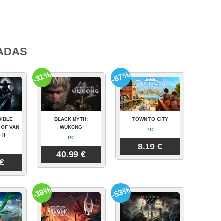
ADAS
-31%
-67%
DIBLE
BLACK MYTH:
TOWN TO CITY
 OF VAN
WUKONG
PC
 II
PC
8.19 €
40.99 €
 €
-38%
-53%