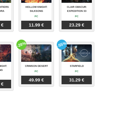
NTIERS
HOLLOW KNIGHT:
CLAIR OBSCUR:
ORA
SILKSONG
EXPEDITION 33
PC
PC
 €
11.99 €
23.29 €
-28%
-55%
IGHT:
CRIMSON DESERT
STARFIELD
NG
PC
PC
49.99 €
31.29 €
 €