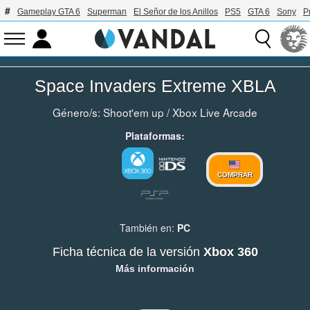
Gameplay GTA 6
Superman
El Señor de los Anillos
PS5
GTA 6
Sony
P
Space Invaders Extreme XBLA
Género/s:
Shoot'em up
/
Xbox Live Arcade
Plataformas:
COMPRAR
También en:
PC
Ficha técnica de la versión
Xbox 360
Más información