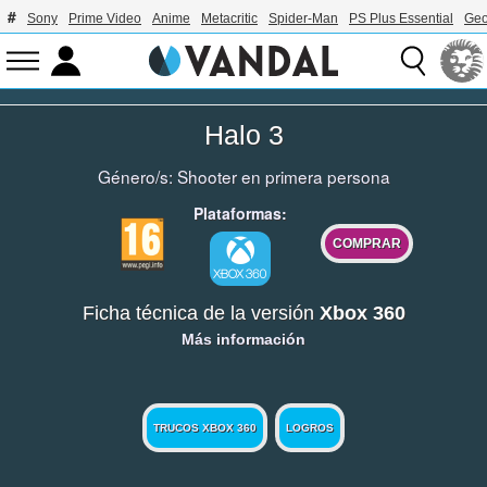
Sony
Prime Video
Anime
Metacritic
Spider-Man
PS Plus Essential
Geo
Halo 3
Género/s:
Shooter en primera persona
Plataformas:
COMPRAR
Ficha técnica de la versión
Xbox 360
Más información
TRUCOS XBOX 360
LOGROS