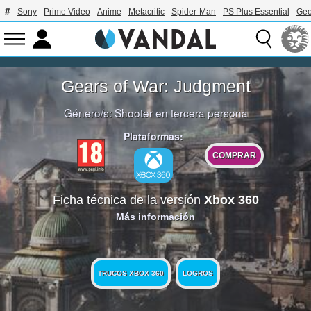
Sony
Prime Video
Anime
Metacritic
Spider-Man
PS Plus Essential
Geo
Gears of War: Judgment
Género/s:
Shooter en tercera persona
Plataformas:
COMPRAR
Ficha técnica de la versión
Xbox 360
Más información
TRUCOS XBOX 360
LOGROS