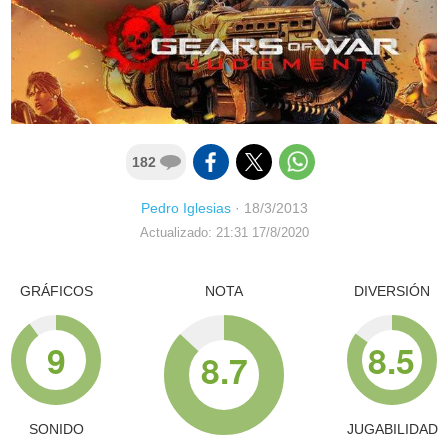
182
Pedro Iglesias
·
18/3/2013
Actualizado: 21:31 17/8/2020
GRÁFICOS
NOTA
DIVERSIÓN
9
8.5
8.7
SONIDO
JUGABILIDAD