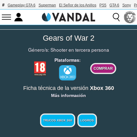
Gameplay GTA 6
Superman
El Señor de los Anillos
PS5
GTA 6
Sony
P
Gears of War 2
Género/s:
Shooter en tercera persona
Plataformas:
COMPRAR
Ficha técnica de la versión
Xbox 360
Más información
TRUCOS XBOX 360
LOGROS