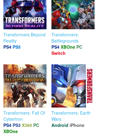
Transformers Beyond
Transformers:
Reality
Battlegrounds
PS4
PS5
PS4
XBOne
PC
Switch
Transformers: Fall Of
Transformers: Earth
Cybertron
Wars
PS4
PS3
X360
PC
Android
iPhone
XBOne