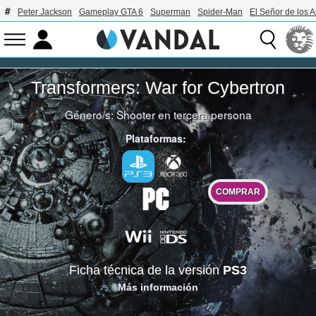
Peter Jackson
Gameplay GTA 6
Superman
Spider-Man
El Señor de los A
Transformers: War for Cybertron
Género/s:
Shooter en tercera persona
Plataformas:
COMPRAR
Ficha técnica de la versión
PS3
Más información