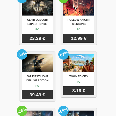
CLAIR OBSCUR:
HOLLOW KNIGHT:
EXPEDITION 33
SILKSONG
PC
PC
23.29 €
12.99 €
-50%
-67%
007 FIRST LIGHT
TOWN TO CITY
DELUXE EDITION
PC
PC
8.19 €
39.49 €
-28%
-55%