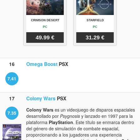
CRIMSON DESERT
STARFIELD
PC
PC
49.99 €
31.29 €
16
Omega Boost
PSX
7.41
17
Colony Wars
PSX
Colony Wars
es un videojuego de disparos espaciales
7.35
desarrollado por
Psygnosis
y lanzado en 1997 para la
plataforma
PlayStation
. Este título se enmarca dentro
del género de simulación de combate espacial,
proporcionando a los jugadores una experiencia