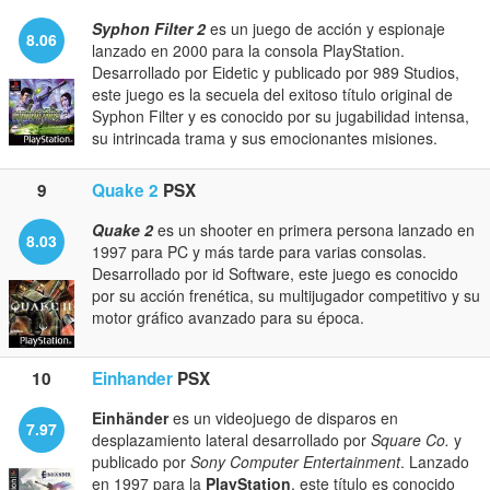
Syphon Filter 2
es un juego de acción y espionaje
8.06
lanzado en 2000 para la consola PlayStation.
Desarrollado por Eidetic y publicado por 989 Studios,
este juego es la secuela del exitoso título original de
Syphon Filter y es conocido por su jugabilidad intensa,
su intrincada trama y sus emocionantes misiones.
9
Quake 2
PSX
Quake 2
es un shooter en primera persona lanzado en
8.03
1997 para PC y más tarde para varias consolas.
Desarrollado por id Software, este juego es conocido
por su acción frenética, su multijugador competitivo y su
motor gráfico avanzado para su época.
10
Einhander
PSX
Einhänder
es un videojuego de disparos en
7.97
desplazamiento lateral desarrollado por
Square Co.
y
publicado por
Sony Computer Entertainment
. Lanzado
en 1997 para la
PlayStation
, este título es conocido