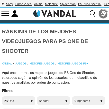
Sony
Prime Video
Anime
Metacritic
Spider-Man
PS Plus Essential
Geo
RÁNKING DE LOS MEJORES
VIDEOJUEGOS PARA PS ONE DE
SHOOTER
VANDAL
JUEGOS
MEJORES JUEGOS
MEJORES JUEGOS PSX
Aquí encontrarás los mejores juegos de PS One de Shooter,
valorados según la opinión de los usuarios, de metacritic o de
nuestros analistas por orden de puntuación.
Filtros
PS One
Shooter
Subgéneros