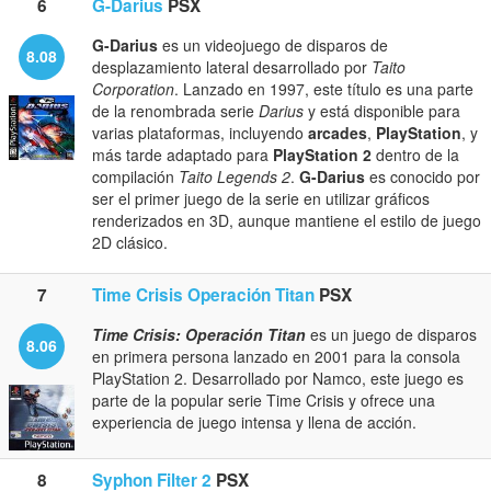
6
G-Darius
PSX
G-Darius
es un videojuego de disparos de
8.08
desplazamiento lateral desarrollado por
Taito
Corporation
. Lanzado en 1997, este título es una parte
de la renombrada serie
Darius
y está disponible para
varias plataformas, incluyendo
arcades
,
PlayStation
, y
más tarde adaptado para
PlayStation 2
dentro de la
compilación
Taito Legends 2
.
G-Darius
es conocido por
ser el primer juego de la serie en utilizar gráficos
renderizados en 3D, aunque mantiene el estilo de juego
2D clásico.
7
Time Crisis Operación Titan
PSX
Time Crisis: Operación Titan
es un juego de disparos
8.06
en primera persona lanzado en 2001 para la consola
PlayStation 2. Desarrollado por Namco, este juego es
parte de la popular serie Time Crisis y ofrece una
experiencia de juego intensa y llena de acción.
8
Syphon Filter 2
PSX