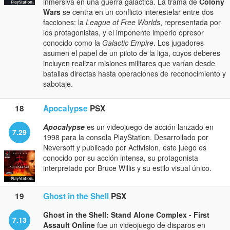
inmersiva en una guerra galáctica. La trama de
Colony
Wars
se centra en un conflicto interestelar entre dos
facciones: la
League of Free Worlds
, representada por
los protagonistas, y el imponente imperio opresor
conocido como la
Galactic Empire
. Los jugadores
asumen el papel de un piloto de la liga, cuyos deberes
incluyen realizar misiones militares que varían desde
batallas directas hasta operaciones de reconocimiento y
sabotaje.
18
Apocalypse
PSX
Apocalypse
es un videojuego de acción lanzado en
7.29
1998 para la consola PlayStation. Desarrollado por
Neversoft y publicado por Activision, este juego es
conocido por su acción intensa, su protagonista
interpretado por Bruce Willis y su estilo visual único.
19
Ghost in the Shell
PSX
Ghost in the Shell: Stand Alone Complex - First
7.13
Assault Online
fue un videojuego de disparos en