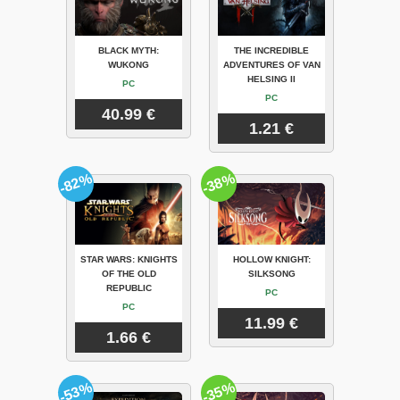
BLACK MYTH:
THE INCREDIBLE
WUKONG
ADVENTURES OF VAN
HELSING II
PC
PC
40.99 €
1.21 €
-82%
-38%
STAR WARS: KNIGHTS
HOLLOW KNIGHT:
OF THE OLD
SILKSONG
REPUBLIC
PC
PC
11.99 €
1.66 €
-53%
-35%