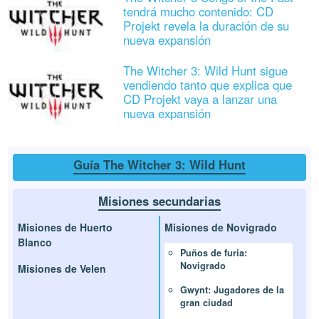
tendrá mucho contenido: CD
Projekt revela la duración de su
nueva expansión
The Witcher 3: Wild Hunt sigue
vendiendo tanto que explica que
CD Projekt vaya a lanzar una
nueva expansión
Guía The Witcher 3: Wild Hunt
Misiones secundarias
Misiones de Huerto
Misiones de Novigrado
Blanco
Puños de furia:
Novigrado
Misiones de Velen
Gwynt: Jugadores de la
gran ciudad