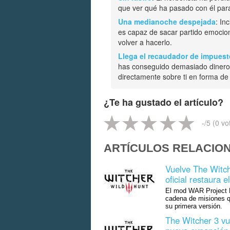
que ver qué ha pasado con él para
Una medianoche despejada
: In
es capaz de sacar partido emocion
volver a hacerlo.
Llega el recaudador de impues
has conseguido demasiado dinero
directamente sobre ti en forma de
¿Te ha gustado el artículo?
-
/5 (
0
vo
ARTÍCULOS RELACIO
Vuelve The Witch
oficial restaura
El mod WAR Project E
cadena de misiones q
su primera versión.
The Witcher 3 vu