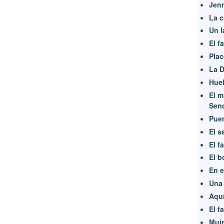
Jen
La c
Un l
El f
Plac
La 
Huel
El m
Sen
Puer
El s
El f
El b
En e
Una 
Aquí
El f
Muir