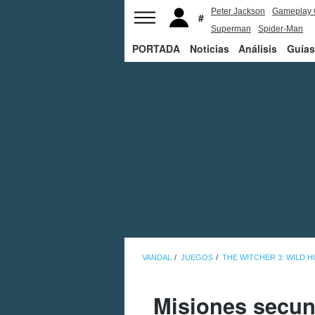
Peter Jackson
Gameplay 
Superman
Spider-Man
PORTADA
Noticias
Análisis
Guías
VANDAL
JUEGOS
THE WITCHER 3: WILD 
Misiones secun