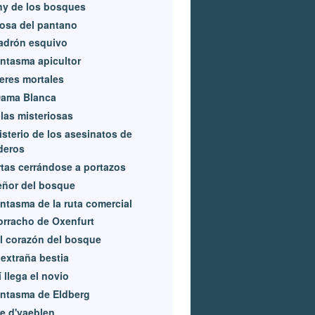
ny de los bosques
osa del pantano
adrón esquivo
antasma apicultor
eres mortales
Dama Blanca
las misteriosas
isterio de los asesinatos de
deros
tas cerrándose a portazos
eñor del bosque
antasma de la ruta comercial
orracho de Oxenfurt
l corazón del bosque
extraña bestia
 llega el novio
antasma de Eldberg
e d'yaeblen