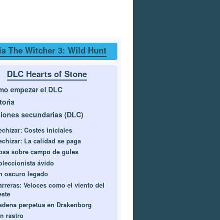
a The Witcher 3: Wild Hunt
DLC Hearts of Stone
mo empezar el DLC
toria
iones secundarias (DLC)
echizar: Costes iniciales
echizar: La calidad se paga
osa sobre campo de gules
oleccionista ávido
n oscuro legado
arreras: Veloces como el viento del
este
adena perpetua en Drakenborg
n rastro