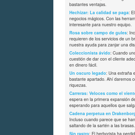
bastantes ventajas.
Hechizar: La calidad se paga
: E
negocios mágicos. Con las herram
interesante para nuestro equipo.
Rosa sobre campo de gules
: In
requieren de los servicios de un b
nuestra ayuda para zanjar una dis
Coleccionista ávido
: Cuando uno
cuestión de dar con el cliente ade
en dinero fácil.
Un oscuro legado
: Una extraña 
bastante apartado. Ahí daremos c
riquezas.
Carreras: Veloces como el vient
espera en la primera expansión d
esperando para aquellos que salga
Cadena perpetua en Drakenbor
Incluso cuando parece que se han
saltando de la sartén a las brasas.
Sin rastro
: El herborista ha perd