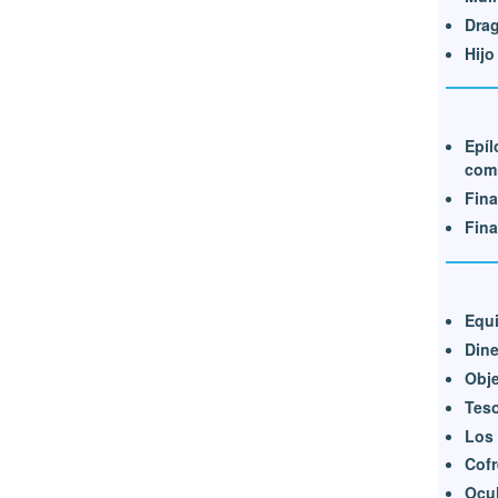
Dra
Hijo
Epíl
com
Fina
Fina
Equi
Dine
Obje
Tes
Los
Cof
Ocu