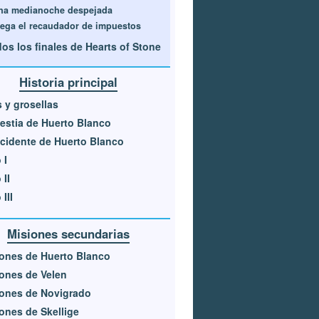
na medianoche despejada
lega el recaudador de impuestos
os los finales de Hearts of Stone
Historia principal
s y grosellas
estia de Huerto Blanco
ncidente de Huerto Blanco
 I
 II
III
Misiones secundarias
ones de Huerto Blanco
ones de Velen
ones de Novigrado
ones de Skellige