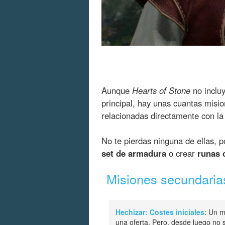
Aunque
Hearts of Stone
no inclu
principal, hay unas cuantas mis
relacionadas directamente con l
No te pierdas ninguna de ellas, 
set de armadura
o crear
runas 
Misiones secundaria
Hechizar: Costes iniciales
: Un m
una oferta. Pero, desde luego no s