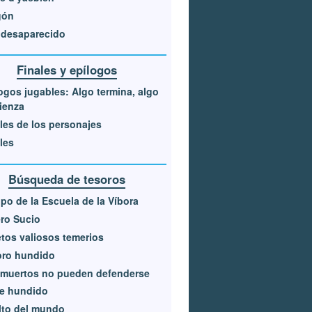
gón
 desaparecido
Finales y epílogos
ogos jugables: Algo termina, algo
ienza
les de los personajes
les
Búsqueda de tesoros
po de la Escuela de la Víbora
ro Sucio
tos valiosos temerios
oro hundido
 muertos no pueden defenderse
re hundido
lto del mundo