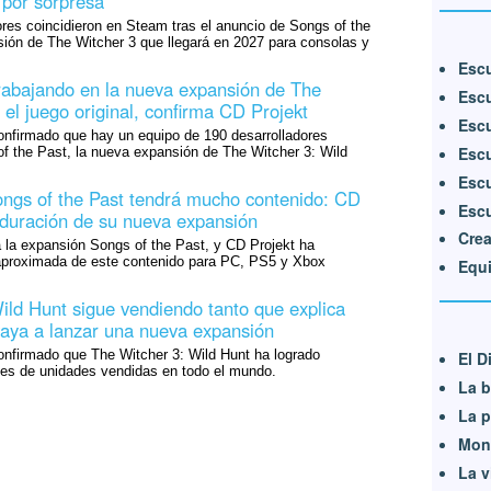
 por sorpresa
res coincidieron en Steam tras el anuncio de Songs of the
sión de The Witcher 3 que llegará en 2027 para consolas y
Escu
rabajando en la nueva expansión de The
Escu
el juego original, confirma CD Projekt
Escu
nfirmado que hay un equipo de 190 desarrolladores
Escu
f the Past, la nueva expansión de The Witcher 3: Wild
Escu
ngs of the Past tendrá mucho contenido: CD
Escu
a duración de su nueva expansión
Crea
á la expansión Songs of the Past, y CD Projekt ha
 aproximada de este contenido para PC, PS5 y Xbox
Equi
ild Hunt sigue vendiendo tanto que explica
aya a lanzar una nueva expansión
nfirmado que The Witcher 3: Wild Hunt ha logrado
El D
nes de unidades vendidas en todo el mundo.
La b
La p
Mons
La v