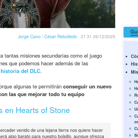
Guí
Jorge Cano
/
César Rebolledo
·
21:31 26/12/2025
ya tantas misiones secundarias como el juego
Có
iones que podemos hacer además de las
His
a
historia del DLC
.
Mis
H
porque algunas te permitirán
conseguir un nuevo
H
con las que mejorar todo tu equipo
R
C
s en Hearts of Stone
U
C
o
C
ercader venido de una lejana tierra nos quiere hacer
Si
erá algo barato para nuestro bolsillo, aunque ofrezca