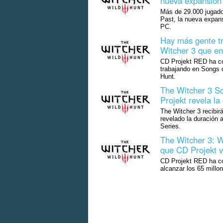
nueva expansión
Más de 29.000 jugado
Past, la nueva expan
PC.
Hay más gente t
Witcher 3 que en 
CD Projekt RED ha co
trabajando en Songs o
Hunt.
The Witcher 3 So
Projekt revela l
The Witcher 3 recibir
revelado la duración
Series.
The Witcher 3: W
que CD Projekt v
CD Projekt RED ha co
alcanzar los 65 millo