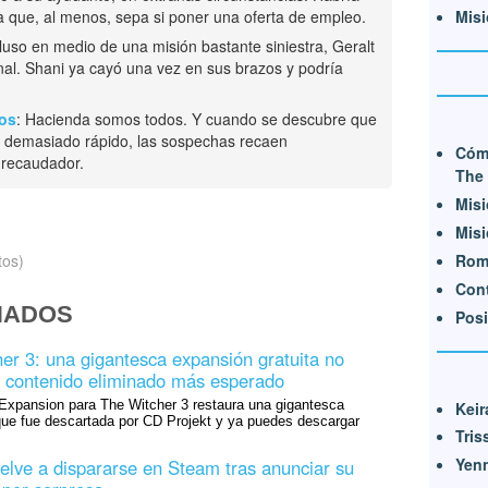
Misi
 que, al menos, sepa si poner una oferta de empleo.
cluso en medio de una misión bastante siniestra, Geralt
al. Shani ya cayó una vez en sus brazos y podría
tos
: Hacienda somos todos. Y cuando se descubre que
 demasiado rápido, las sospechas recaen
Cóm
 recaudador.
The 
Misi
Misi
tos)
Rom
Cont
NADOS
Posi
er 3: una gigantesca expansión gratuita no
 el contenido eliminado más esperado
xpansion para The Witcher 3 restaura una gigantesca
Keir
ue fue descartada por CD Projekt y ya puedes descargar
Tris
Yenn
elve a dispararse en Steam tras anunciar su