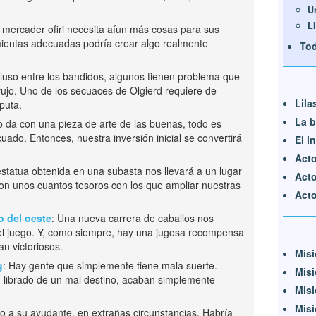
U
L
l mercader ofiri necesita aíun más cosas para sus
ientas adecuadas podría crear algo realmente
Tod
cluso entre los bandidos, algunos tienen problema que
rujo. Uno de los secuaces de Olgierd requiere de
Lila
puta.
La b
 da con una pieza de arte de las buenas, todo es
cuado. Entonces, nuestra inversión inicial se convertirá
El i
Acto
estatua obtenida en una subasta nos llevará a un lugar
Acto
on unos cuantos tesoros con los que ampliar nuestras
Acto 
o del oeste
: Una nueva carrera de caballos nos
el juego. Y, como siempre, hay una jugosa recompensa
n victoriosos.
Misi
g
: Hay gente que simplemente tiene mala suerte.
Misi
 librado de un mal destino, acaban simplemente
Misi
Misi
ido a su ayudante, en extrañas circunstancias. Habría